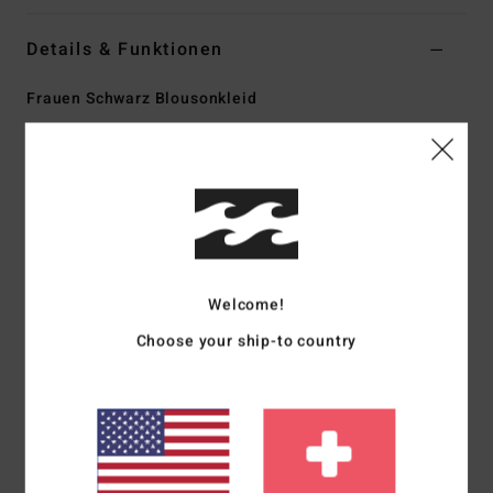
Details & Funktionen
Frauen Schwarz Blousonkleid
Style
EBJWD00188
Farbcode
bsd
Funktionen
Stoff:
Viskose
Passform:
Figurbetont Und Ausgestellt
Blousonärmel
Welcome!
Tiefer V-Ausschnitt
Choose your ship-to country
Gesmokter Bund
Metallplatte mit Logo
Zusammensetzung
[Hauptstoff] 100 % Viskose