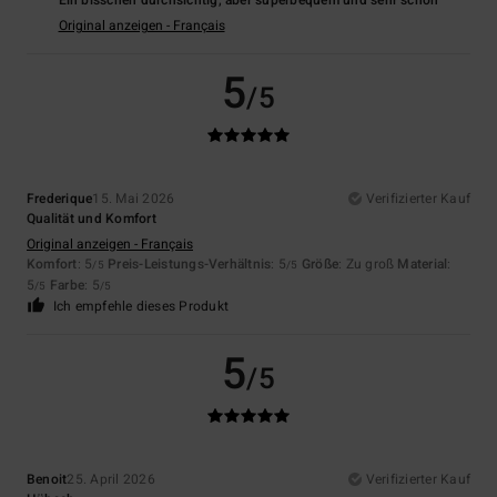
Ein bisschen durchsichtig, aber superbequem und sehr schön
Original anzeigen - Français
5
/5
Frederique
15. Mai 2026
Verifizierter Kauf
Qualität und Komfort
Original anzeigen - Français
Komfort
: 5
Preis-Leistungs-Verhältnis
: 5
Größe
: Zu groß
Material
:
/5
/5
5
Farbe
: 5
/5
/5
Ich empfehle dieses Produkt
5
/5
Benoit
25. April 2026
Verifizierter Kauf