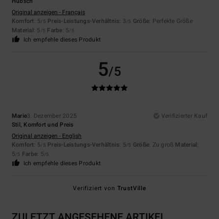
Hübsch
Original anzeigen - Français
Komfort
: 5
Preis-Leistungs-Verhältnis
: 3
Größe
: Perfekte Größe
/5
/5
Material
: 5
Farbe
: 5
/5
/5
Ich empfehle dieses Produkt
5
/5
Marie
3. Dezember 2025
Verifizierter Kauf
Stil, Komfort und Preis
Original anzeigen - English
Komfort
: 5
Preis-Leistungs-Verhältnis
: 5
Größe
: Zu groß
Material
:
/5
/5
5
Farbe
: 5
/5
/5
Ich empfehle dieses Produkt
Verifiziert von
TrustVille
ZULETZT ANGESEHENE ARTIKEL