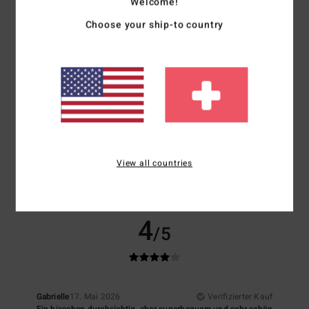
Welcome!
Farbe
: 5
/5
Ich empfehle dieses Produkt
Choose your ship-to country
5
/5
Emma
27. Mai 2026
Verifizierter Kauf
Die Tür ist extrem leicht und sieht sehr schön aus.
Original anzeigen - Français
Komfort
: 5
Preis-Leistungs-Verhältnis
: 4
Größe
: Perfekte Größe
View all countries
/5
/5
Material
: 5
Farbe
: 5
/5
/5
Ich empfehle dieses Produkt
4
/5
Gabrielle
17. Mai 2026
Verifizierter Kauf