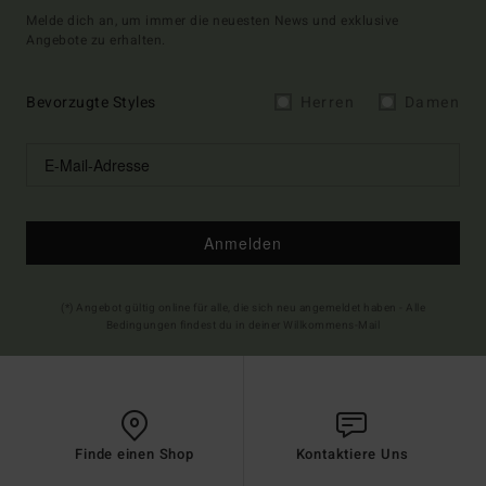
Melde dich an, um immer die neuesten News und exklusive
Angebote zu erhalten.
Bevorzugte Styles
Herren
Damen
Anmelden
(*) Angebot gültig online für alle, die sich neu angemeldet haben - Alle
Bedingungen findest du in deiner Willkommens-Mail
Finde einen Shop
Kontaktiere Uns