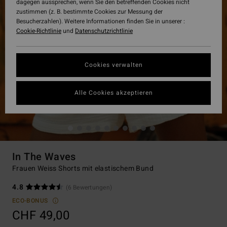
dagegen aussprechen, wenn Sie den betreffenden Cookies nicht
zustimmen (z. B. bestimmte Cookies zur Messung der
Besucherzahlen). Weitere Informationen finden Sie in unserer :
Cookie-Richtlinie
und
Datenschutzrichtlinie
Cookies verwalten
Alle Cookies akzeptieren
In The Waves
Frauen Weiss Shorts mit elastischem Bund
4.8
(6 Bewertungen)
ECO-BONUS
CHF 49,00