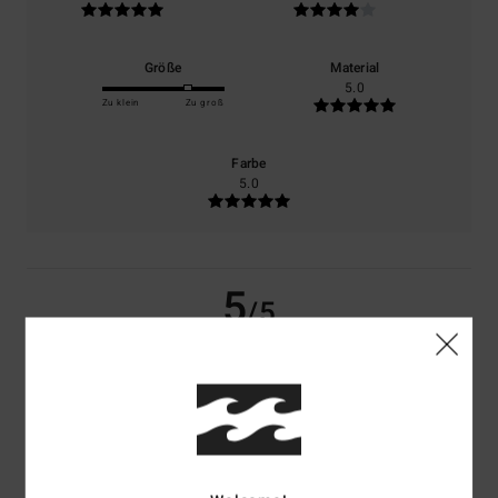
Größe
Material
5.0
Zu klein
Zu groß
Farbe
5.0
5
/5
David
1. Juli 2026
Verifizierter Kauf
Er ist der Hammer
Original anzeigen - Français
Preis-Leistungs-Verhältnis
: 5
Größe
: Perfekte Größe
Material
: 5
/5
/5