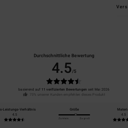
Vers
Durchschnittliche Bewertung
4.5
/5
basierend auf
11 verifizierten Bewertungen
seit Mai 2026
73% unserer Kunden empfehlen dieses Produkt
is-Leistungs-Verhältnis
Größe
Materi
4.5
4.5
Zu klein
Zu groß