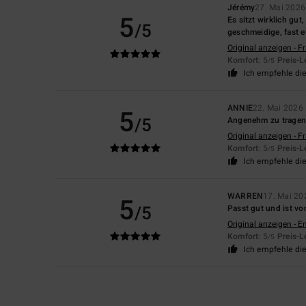
Jérémy
27. Mai 2026
5
Es sitzt wirklich gu
/5
geschmeidige, fast e
Original anzeigen - F
Komfort
: 5
Preis-L
/5
Ich empfehle di
ANNIE
22. Mai 2026
5
/5
Angenehm zu trage
Original anzeigen - F
Komfort
: 5
Preis-L
/5
Ich empfehle di
WARREN
17. Mai 20
5
/5
Passt gut und ist vo
Original anzeigen - E
Komfort
: 5
Preis-L
/5
Ich empfehle di