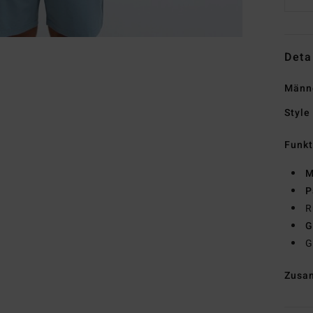
Deta
Männe
Style
Funk
M
P
R
G
G
Zusa