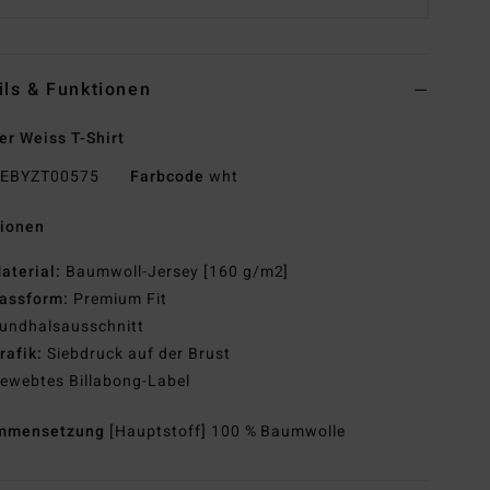
ils & Funktionen
r Weiss T-Shirt
EBYZT00575
Farbcode
wht
tionen
aterial:
Baumwoll-Jersey [160 g/m2]
assform:
Premium Fit
undhalsausschnitt
rafik:
Siebdruck auf der Brust
ewebtes Billabong-Label
mmensetzung
[Hauptstoff] 100 % Baumwolle