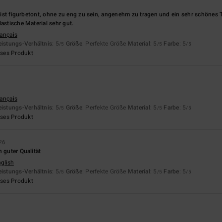
t, ist figurbetont, ohne zu eng zu sein, angenehm zu tragen und ein sehr schönes 
lastische Material sehr gut.
rançais
eistungs-Verhältnis
: 5
Größe
: Perfekte Größe
Material
: 5
Farbe
: 5
/5
/5
/5
eses Produkt
n
rançais
eistungs-Verhältnis
: 5
Größe
: Perfekte Größe
Material
: 5
Farbe
: 5
/5
/5
/5
eses Produkt
26
n guter Qualität
nglish
eistungs-Verhältnis
: 5
Größe
: Perfekte Größe
Material
: 5
Farbe
: 5
/5
/5
/5
eses Produkt