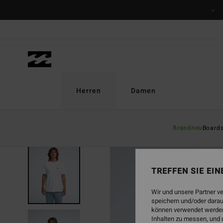
Direkt
zur
Produktinformation
springen
Herren
Damen
Brandneu
Board
TREFFEN SIE EI
Wir und unsere Partner v
speichern und/oder darau
können verwendet werden,
Inhalten zu messen, und 