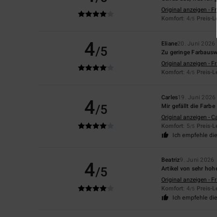
Original anzeigen - F
Komfort
: 4
Preis-L
/5
4
Eliane
20. Juni 2026
/5
Zu geringe Farbausw
Original anzeigen - F
Komfort
: 4
Preis-L
/5
Carles
19. Juni 2026
4
/5
Mir gefällt die Farbe
Original anzeigen - C
Komfort
: 5
Preis-L
/5
Ich empfehle di
Beatriz
9. Juni 2026
4
/5
Artikel von sehr hohe
Original anzeigen - F
Komfort
: 4
Preis-L
/5
Ich empfehle di