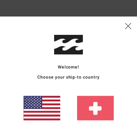
auften Produkte einzeln bearbeiten?????
rançais
eistungs-Verhältnis
: 5
Größe
: Perfekte Größe
Material
: 5
Farbe
: 5
/5
/5
/5
26
nglish
Welcome!
eistungs-Verhältnis
: 4
Größe
: Perfekte Größe
Material
: 4
Farbe
: 4
/5
/5
/5
eses Produkt
Choose your ship-to country
rançais
eistungs-Verhältnis
: 5
Größe
: Groß
Material
: 5
Farbe
: 5
/5
/5
/5
eses Produkt
gesucht habe