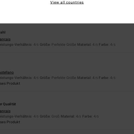
View all countries
rançais
eistungs-Verhältnis
: 4
Größe
: Perfekte Größe
Material
: 4
Farbe
: 4
/5
/5
/5
ahl
rançais
eistungs-Verhältnis
: 4
Größe
: Perfekte Größe
Material
: 4
Farbe
: 4
/5
/5
/5
astellano
eistungs-Verhältnis
: 4
Größe
: Perfekte Größe
Material
: 4
Farbe
: 4
/5
/5
/5
eses Produkt
r Qualität
rançais
eistungs-Verhältnis
: 4
Größe
: Groß
Material
: 4
Farbe
: 4
/5
/5
/5
eses Produkt