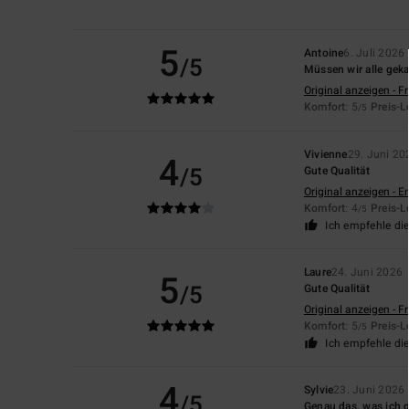
5
Antoine
6. Juli 2026
/5
Müssen wir alle gek
Original anzeigen - F
Komfort
: 5
Preis-L
/5
Vivienne
29. Juni 20
4
/5
Gute Qualität
Original anzeigen - E
Komfort
: 4
Preis-L
/5
Ich empfehle di
Laure
24. Juni 2026
5
/5
Gute Qualität
Original anzeigen - F
Komfort
: 5
Preis-L
/5
Ich empfehle di
4
Sylvie
23. Juni 2026
/5
Genau das, was ich 