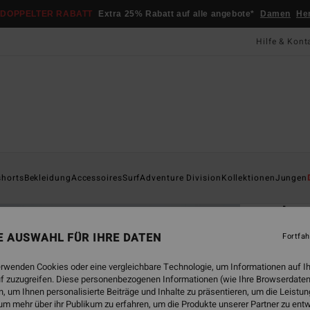
DOPPELTER RABATT
Extra 25% Rabatt auf alle angebote*
Damen
He
Hilfe & Kont
Startsei
shorts
Bekleidung
Accessoires
Surf
Adventure Division
Kollektionen
Jungen
ÖK
Ic
Männe
NE AUSWAHL FÜR IHRE DATEN
Fortfah
4.5
erwenden Cookies oder eine vergleichbare Technologie, um Informationen auf I
ECO-B
f zuzugreifen. Diese personenbezogenen Informationen (wie Ihre Browserdaten
CHF
 um Ihnen personalisierte Beiträge und Inhalte zu präsentieren, um die Leist
um mehr über ihr Publikum zu erfahren, um die Produkte unserer Partner zu ent