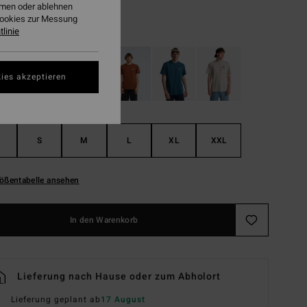
ehmen oder ablehnen
Cookies zur Messung
White
linie
ies akzeptieren
S
M
L
XL
XXL
ößentabelle ansehen
In den Warenkorb
Lieferung nach Hause oder zum Abholort
Lieferung geplant ab
17 August