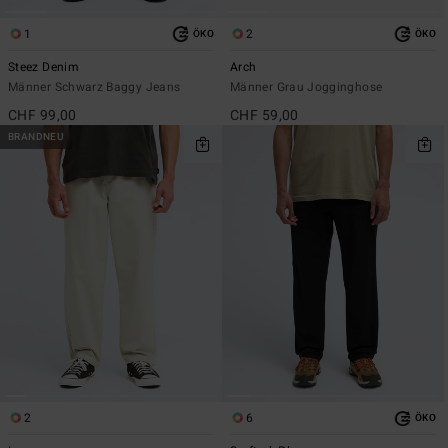
1
2
ÖKO
ÖKO
Steez Denim
Arch
Männer Schwarz Baggy Jeans
Männer Grau Jogginghose
CHF 99,00
CHF 59,00
BRANDNEU
2
6
ÖKO