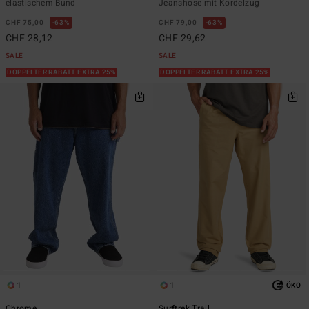
elastischem Bund
Jeanshose mit Kordelzug
CHF 75,00
63%
CHF 79,00
63%
CHF 28,12
CHF 29,62
SALE
SALE
DOPPELTER RABATT EXTRA 25%
DOPPELTER RABATT EXTRA 25%
1
1
ÖKO
Chrome
Surftrek Trail