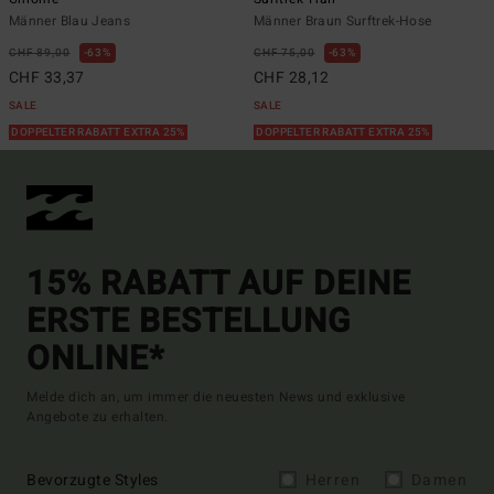
Männer Blau Jeans
Männer Braun Surftrek-Hose
CHF 89,00
63%
CHF 75,00
63%
CHF 33,37
CHF 28,12
SALE
SALE
DOPPELTER RABATT EXTRA 25%
DOPPELTER RABATT EXTRA 25%
15% RABATT AUF DEINE
ERSTE BESTELLUNG
ONLINE*
Melde dich an, um immer die neuesten News und exklusive
Angebote zu erhalten.
Bevorzugte Styles
Herren
Damen