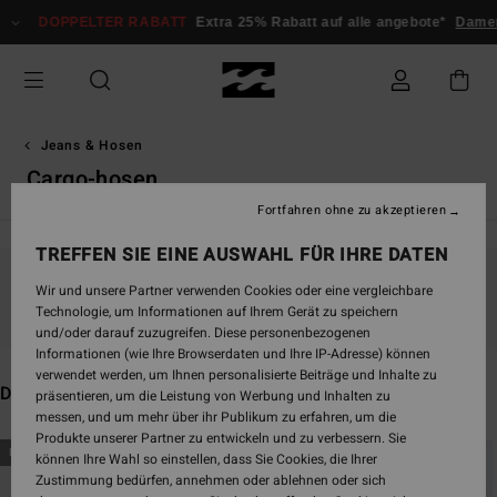
Direkt
DOPPELTER RABATT
Extra 25% Rabatt auf alle angebote*
Damen
Her
zur
Produkt
Auswahl
springen
Jeans & Hosen
Cargo-hosen
Fortfahren ohne zu akzeptieren
TREFFEN SIE EINE AUSWAHL FÜR IHRE DATEN
Wir und unsere Partner verwenden Cookies oder eine vergleichbare
Bleib dabei, die Produkte sind bald wieder da
Technologie, um Informationen auf Ihrem Gerät zu speichern
und/oder darauf zuzugreifen. Diese personenbezogenen
Informationen (wie Ihre Browserdaten und Ihre IP-Adresse) können
verwendet werden, um Ihnen personalisierte Beiträge und Inhalte zu
Das könnte dir auch gefallen
präsentieren, um die Leistung von Werbung und Inhalten zu
messen, und um mehr über ihr Publikum zu erfahren, um die
Produkte unserer Partner zu entwickeln und zu verbessern. Sie
Direkt
Überspringen
BRANDNEU
BRANDNEU
können Ihre Wahl so einstellen, dass Sie Cookies, die Ihrer
zu
und
Zustimmung bedürfen, annehmen oder ablehnen oder sich
den
filtern