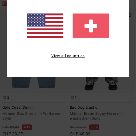
DOPPELTER RABATT EXTRA 25%
DOPPELTER RABATT EXTRA 25%
View all countries
2
1
Gold Coast Denim
Bad Dog Elastic
Männer Blau Shorts im Workwear-
Männer Braun Baggy-Hose mit
Style
elastischem Bund
CHF 89,00
63%
CHF 89,00
55%
CHF 33,37
CHF 40,05