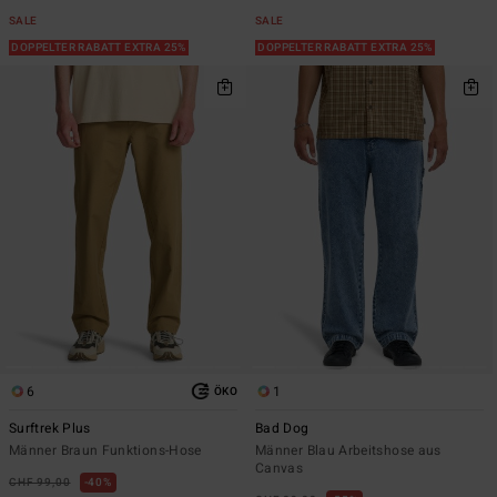
SALE
SALE
DOPPELTER RABATT EXTRA 25%
DOPPELTER RABATT EXTRA 25%
6
1
ÖKO
Surftrek Plus
Bad Dog
Männer Braun Funktions-Hose
Männer Blau Arbeitshose aus
Canvas
CHF 99,00
40%