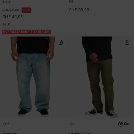
Style
Fit
CHF 99,00
CHF 89,00
55%
CHF 40,05
SALE
DOPPELTER RABATT EXTRA 25%
2
6
ÖKO