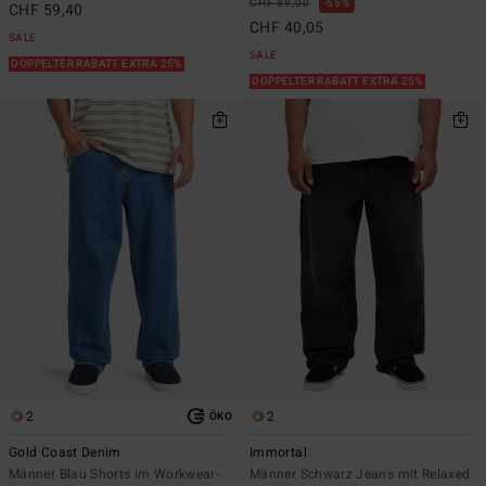
CHF 89,00
55%
CHF 59,40
CHF 40,05
SALE
SALE
DOPPELTER RABATT EXTRA 25%
DOPPELTER RABATT EXTRA 25%
2
2
ÖKO
Gold Coast Denim
Immortal
Männer Blau Shorts im Workwear-
Männer Schwarz Jeans mit Relaxed