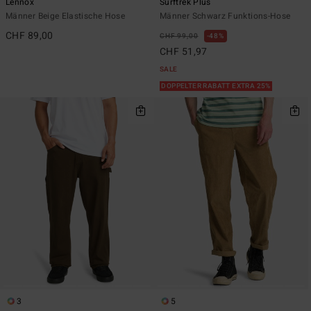
Lennox
Surftrek Plus
Männer Beige Elastische Hose
Männer Schwarz Funktions-Hose
CHF 89,00
CHF 99,00
48%
CHF 51,97
SALE
DOPPELTER RABATT EXTRA 25%
3
5