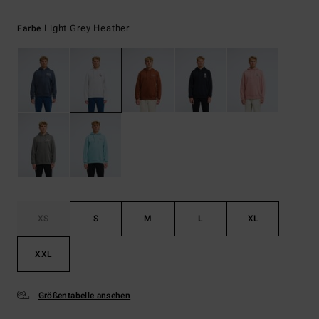
Light Grey Heather
Farbe
XS
S
M
L
XL
XXL
Größentabelle ansehen