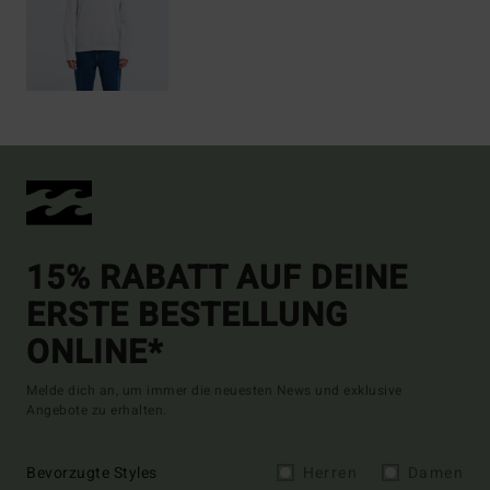
15% RABATT AUF DEINE
ERSTE BESTELLUNG
ONLINE*
Melde dich an, um immer die neuesten News und exklusive
Angebote zu erhalten.
Bevorzugte Styles
Herren
Damen