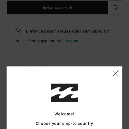
In den Warenkorb
Lieferung nach Hause oder zum Abholort
Lieferung geplant ab
18 August
Details & Funktionen
Männer Grau Kapuzenpulli
Style
EBYSF00189
Farbcode
lgh
Funktionen
Welcome!
Materialzusammensetzung:
60 % recyceltes Polyester,
40 % Baumwolle (Sweatshirt) [280 g/m²]
Choose your ship-to country