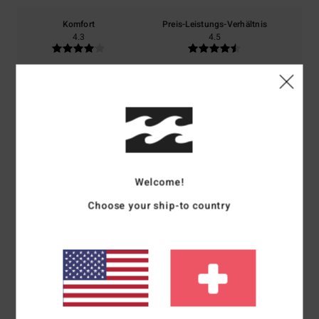
Komfort
Preis-Leistungs-Verhältnis
4.3
4.5
Größe
Material
4.5
Zu klein
Zu groß
Farbe
4.5
Welcome!
Choose your ship-to country
5
/5
Stefan
7. Februar 2026
Verifizierter Kauf