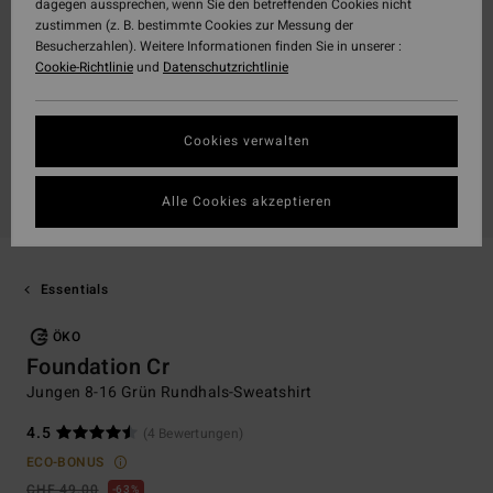
dagegen aussprechen, wenn Sie den betreffenden Cookies nicht
zustimmen (z. B. bestimmte Cookies zur Messung der
Besucherzahlen). Weitere Informationen finden Sie in unserer :
Cookie-Richtlinie
und
Datenschutzrichtlinie
Cookies verwalten
Alle Cookies akzeptieren
Essentials
ÖKO
Foundation Cr
Jungen 8-16 Grün Rundhals-Sweatshirt
4.5
(4 Bewertungen)
ECO-BONUS
CHF 49,00
63%