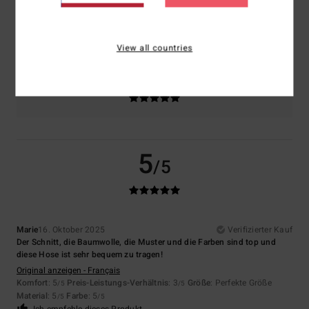
Größe
Material
5.0
Zu klein
Zu groß
View all countries
Farbe
5.0
5
/5
Marie
16. Oktober 2025
Verifizierter Kauf
Der Schnitt, die Baumwolle, die Muster und die Farben sind top und
diese Hose ist sehr bequem zu tragen!
Original anzeigen - Français
Komfort
: 5
Preis-Leistungs-Verhältnis
: 3
Größe
: Perfekte Größe
/5
/5
Material
: 5
Farbe
: 5
/5
/5