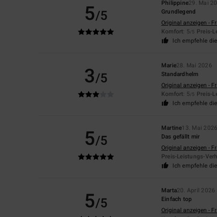
Philippine
29. Mai 2
5
/5
Grundlegend
Original anzeigen - F
Komfort
: 5
Preis-L
/5
Ich empfehle di
Marie
28. Mai 2026
3
/5
Standardhelm
Original anzeigen - F
Komfort
: 5
Preis-L
/5
Ich empfehle di
Martine
13. Mai 202
5
/5
Das gefällt mir
Original anzeigen - F
Preis-Leistungs-Verh
Ich empfehle di
Marta
20. April 2026
5
/5
Einfach top
Original anzeigen - F