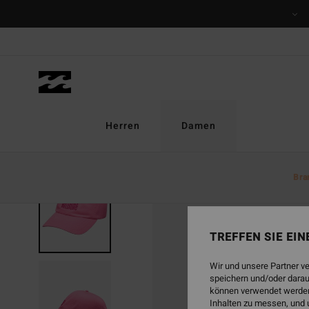
Direkt
zur
Produktinformation
springen
Herren
Damen
Bra
TREFFEN SIE EI
Wir und unsere Partner v
speichern und/oder darau
können verwendet werden,
Inhalten zu messen, und 