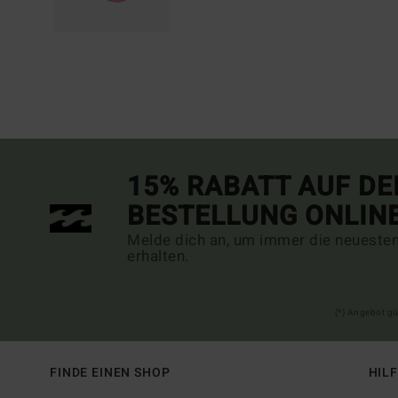
15% RABATT AUF DE
BESTELLUNG ONLIN
Melde dich an, um immer die neueste
erhalten.
(*) Angebot gü
FINDE EINEN SHOP
HIL