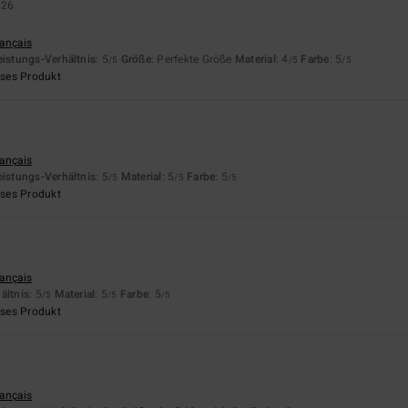
026
rançais
eistungs-Verhältnis
: 5
Größe
: Perfekte Größe
Material
: 4
Farbe
: 5
/5
/5
/5
eses Produkt
rançais
eistungs-Verhältnis
: 5
Material
: 5
Farbe
: 5
/5
/5
/5
eses Produkt
6
rançais
ältnis
: 5
Material
: 5
Farbe
: 5
/5
/5
/5
eses Produkt
rançais