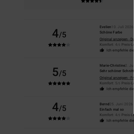
Evelien
10. Juli 2026
4
/5
Schöne Farbe
Original anzeigen - D
Komfort
: 4
Preis-L
/5
Ich empfehle di
Marie-Christine
2. Ju
5
/5
Sehr schöner Schnit
Original anzeigen - F
Komfort
: 5
Preis-L
/5
Ich empfehle di
4
Bernd
25. Juni 2026
/5
Einfach mal so
Komfort
: 4
Preis-L
/5
Ich empfehle di