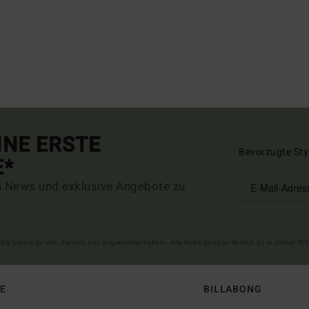
INE ERSTE
Bevorzugte Sty
E*
n News und exklusive Angebote zu
ltig online für alle, die sich neu angemeldet haben - Alle Bedingungen findest du in deiner W
FE
BILLABONG