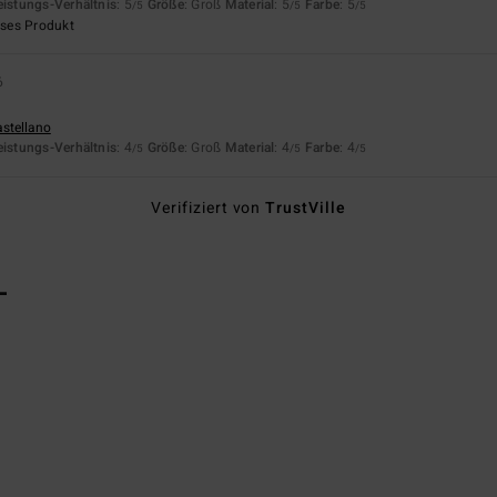
eistungs-Verhältnis
: 5
Größe
: Groß
Material
: 5
Farbe
: 5
/5
/5
/5
eses Produkt
6
astellano
eistungs-Verhältnis
: 4
Größe
: Groß
Material
: 4
Farbe
: 4
/5
/5
/5
Verifiziert von
TrustVille
L