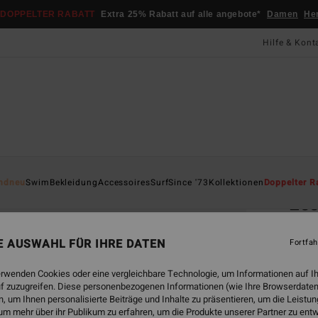
DOPPELTER RABATT
Extra 25% Rabatt auf alle angebote*
Damen
He
Hilfe & Kont
Startsei
ndneu
Swim
Bekleidung
Accessoires
Surf
Since '73
Kollektionen
Doppelter R
Ess
Fraue
NE AUSWAHL FÜR IHRE DATEN
Fortfah
4.4
CHF 2
erwenden Cookies oder eine vergleichbare Technologie, um Informationen auf I
CHF
f zuzugreifen. Diese personenbezogenen Informationen (wie Ihre Browserdaten
 um Ihnen personalisierte Beiträge und Inhalte zu präsentieren, um die Leist
SALE
um mehr über ihr Publikum zu erfahren, um die Produkte unserer Partner zu ent