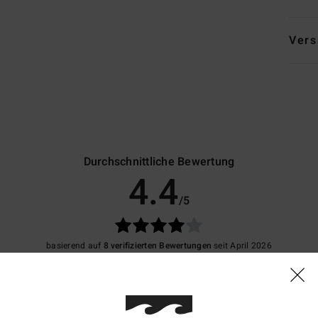
Vers
Durchschnittliche Bewertung
4.4
/5
basierend auf
8 verifizierten Bewertungen
seit April 2026
88% unserer Kunden empfehlen dieses Produkt
is-Leistungs-Verhältnis
Größe
Materi
4.8
4.5
Zu klein
Zu groß