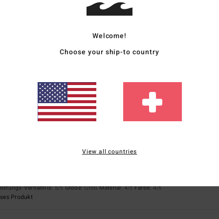
Welcome!
Choose your ship-to country
utch
eistungs-Verhältnis
: 4
Größe
: Perfekte Größe
Material
: 4
Farbe
: 4
/5
/5
/5
eses Produkt
li 2026
t
rançais
eistungs-Verhältnis
: 5
Größe
: Perfekte Größe
Material
: 5
Farbe
: 5
/5
/5
/5
eses Produkt
View all countries
eistungs-Verhältnis
: 5
Größe
: Groß
Material
: 4
Farbe
: 4
/5
/5
/5
eses Produkt