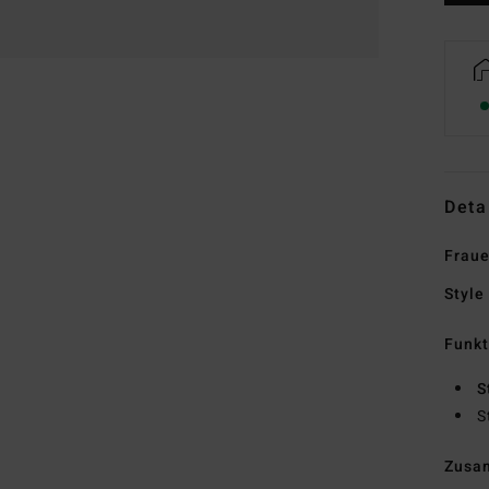
Deta
Frau
Style
Funk
S
S
Zusa