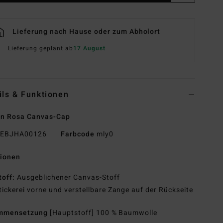
Lieferung nach Hause oder zum Abholort
Lieferung geplant ab
17 August
ils & Funktionen
en Rosa Canvas-Cap
EBJHA00126
Farbcode
mly0
tionen
toff:
Ausgeblichener Canvas-Stoff
tickerei vorne und verstellbare Zange auf der Rückseite
mmensetzung
[Hauptstoff] 100 % Baumwolle