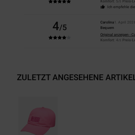
Komfort
: 5
Preis-L
/5
Ich empfehle di
4
Carolina
1. April 202
/5
Bequem
Original anzeigen - C
Komfort
: 4
Preis-L
/5
ZULETZT ANGESEHENE ARTIKE