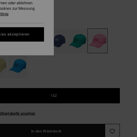
ehmen oder ablehnen
LTER RABATT EXTRA 25%
Cookies zur Messung
linie
Guava
ies akzeptieren
1SZ
ößentabelle ansehen
In den Warenkorb