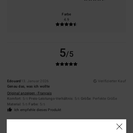
Farbe
4.9
5
/5
Edouard
13. Januar 2026
Verifizierter Kauf
Genau das, was ich wollte
Original anzeigen - Français
Komfort
: 5
Preis-Leistungs-Verhältnis
: 5
Größe
: Perfekte Größe
/5
/5
Material
: 5
Farbe
: 5
/5
/5
Ich empfehle dieses Produkt
5
/5