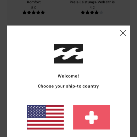
Komfort
Preis-Leistungs-Verhältnis
5.0
4.2
Größe
Material
4.2
Zu klein
Zu groß
Farbe
5.0
Welcome!
Choose your ship-to country
5
/5
Paul
9. Juli 2026
Verifizierter Kauf
Weil ich sehr zufrieden mit meiner Bestellung war.
Komfort
: 5
Preis-Leistungs-Verhältnis
: 5
Material
: 5
Farbe
: 5
/5
/5
/5
/5