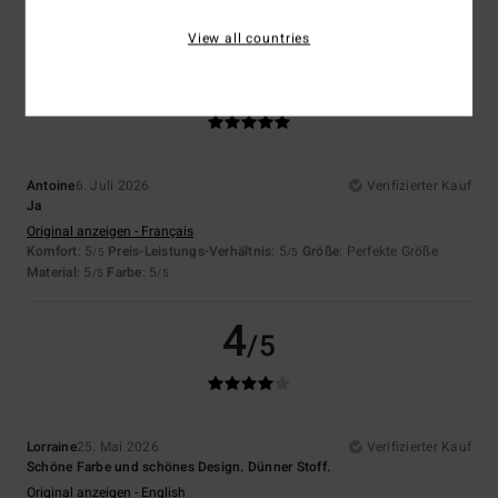
Ich empfehle dieses Produkt
View all countries
5
/5
Antoine
6. Juli 2026
Verifizierter Kauf
Ja
Original anzeigen - Français
Komfort
: 5
Preis-Leistungs-Verhältnis
: 5
Größe
: Perfekte Größe
/5
/5
Material
: 5
Farbe
: 5
/5
/5
4
/5
Lorraine
25. Mai 2026
Verifizierter Kauf
Schöne Farbe und schönes Design. Dünner Stoff.
Original anzeigen - English