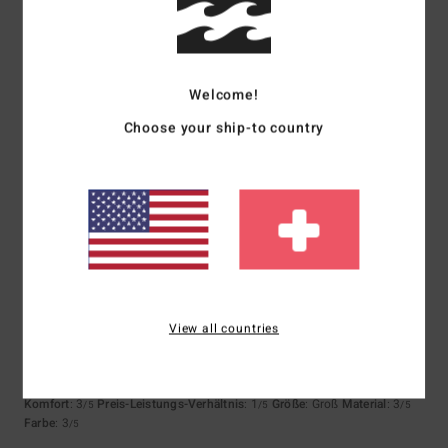
Farbe
4.3
Welcome!
Choose your ship-to country
3
/5
Jessica
10. Juli 2026
Verifizierter Kauf
Das gesamte Erlebnis wurde durch die Kommunikation von Billabongs
ruiniert, und da ich der Meinung bin, dass das T-Shirt den Preis
überhaupt nicht wert ist, möchte ich nicht noch einmal mit diesem
View all countries
Unternehmen zu tun haben. Deshalb habe ich das Produkt aufgrund
dessen und des Preises mit „durchschnittlich“ bewertet.
Original anzeigen - English
Komfort
: 3
Preis-Leistungs-Verhältnis
: 1
Größe
: Groß
Material
: 3
/5
/5
/5
Farbe
: 3
/5