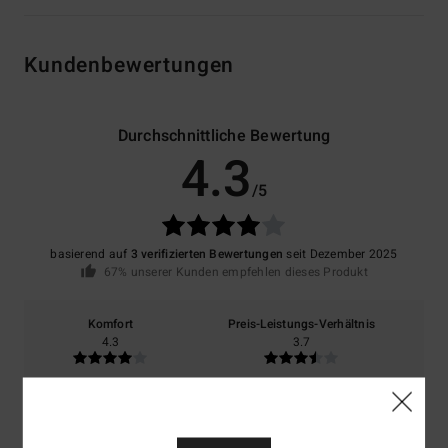
Kundenbewertungen
Durchschnittliche Bewertung
4.3
/5
basierend auf
3 verifizierten Bewertungen
seit Dezember 2025
67% unserer Kunden empfehlen dieses Produkt
Komfort
Preis-Leistungs-Verhältnis
4.3
3.7
Größe
Material
4.3
Zu klein
Zu groß