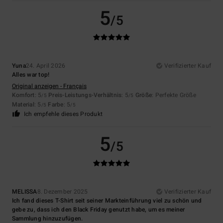
5
/5
Yuna
24. April 2026
Verifizierter Kauf
Alles war top!
Original anzeigen - Français
Komfort
: 5
Preis-Leistungs-Verhältnis
: 5
Größe
: Perfekte Größe
/5
/5
Material
: 5
Farbe
: 5
/5
/5
Ich empfehle dieses Produkt
5
/5
MELISSA
8. Dezember 2025
Verifizierter Kauf
Ich fand dieses T-Shirt seit seiner Markteinführung viel zu schön und
gebe zu, dass ich den Black Friday genutzt habe, um es meiner
Sammlung hinzuzufügen.