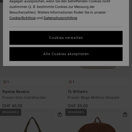
dagegen aussprechen, wenn Sie den betreffenden Cookies nicht
zu
und
zustimmen (z. B. bestimmte Cookies zur Messung der
den
filtern
Besucherzahlen). Weitere Informationen finden Sie in unserer :
Filterkriterien
nach
Cookie-Richtlinie
und
Datenschutzrichtlinie
springen
Cookies verwalten
Alle Cookies akzeptieren
1
1
Ripstop Banana
Ty Williams
Frauen Grün Gürteltasche
Frauen Beige Mittlerer Shopper
CHF 45,00
CHF 39,00
BRANDNEU
BRANDNEU