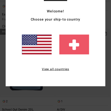
3
1
Welcome!
Essential Cord
Look To The Sky
Choose your ship-to country
Frauen Grün Baseballcap
Frauen Rot Strickschal
CHF 35,00
CHF 39,00
BRANDNEU
BRANDNEU
View all countries
2
1
School Out Denim 20L
A/DIV