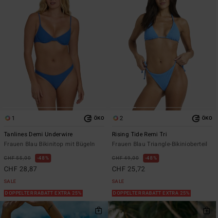
1
2
ÖKO
ÖKO
Tanlines Demi Underwire
Rising Tide Remi Tri
Frauen Blau Bikinitop mit Bügeln
Frauen Blau Triangle-Bikinioberteil
CHF 55,00
48%
CHF 49,00
48%
CHF 28,87
CHF 25,72
SALE
SALE
DOPPELTER RABATT EXTRA 25%
DOPPELTER RABATT EXTRA 25%