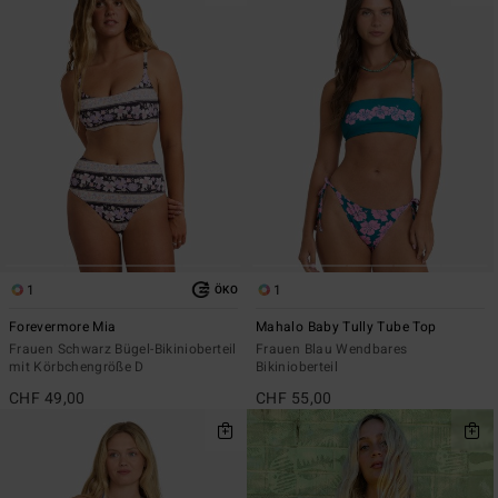
1
1
ÖKO
Forevermore Mia
Mahalo Baby Tully Tube Top
Frauen Schwarz Bügel-Bikinioberteil
Frauen Blau Wendbares
mit Körbchengröße D
Bikinioberteil
CHF 49,00
CHF 55,00