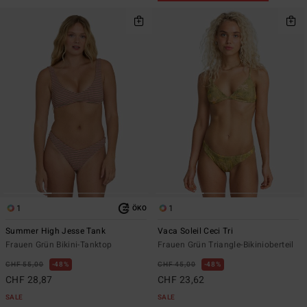
1
1
ÖKO
Summer High Jesse Tank
Vaca Soleil Ceci Tri
Frauen Grün Bikini-Tanktop
Frauen Grün Triangle-Bikinioberteil
CHF 55,00
48%
CHF 45,00
48%
CHF 28,87
CHF 23,62
SALE
SALE