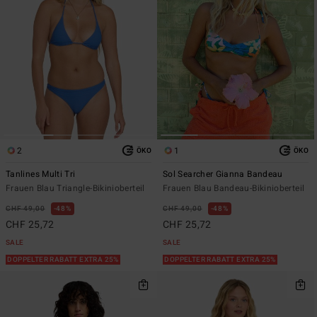
2
1
ÖKO
ÖKO
Tanlines Multi Tri
Sol Searcher Gianna Bandeau
Frauen Blau Triangle-Bikinioberteil
Frauen Blau Bandeau-Bikinioberteil
CHF 49,00
48%
CHF 49,00
48%
CHF 25,72
CHF 25,72
SALE
SALE
DOPPELTER RABATT EXTRA 25%
DOPPELTER RABATT EXTRA 25%