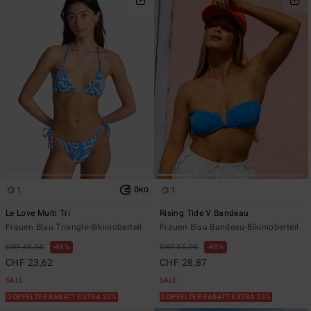
1
1
ÖKO
Le Love Multi Tri
Rising Tide V Bandeau
Frauen Blau Triangle-Bikinioberteil
Frauen Blau Bandeau-Bikinioberteil
CHF 45,00
48%
CHF 55,00
48%
CHF 23,62
CHF 28,87
SALE
SALE
DOPPELTER RABATT EXTRA 25%
DOPPELTER RABATT EXTRA 25%