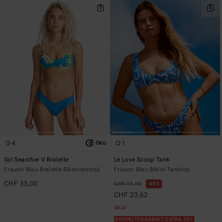
4
1
ÖKO
Sol Searcher V Bralette
Le Love Scoop Tank
Frauen Blau Bralette-Bikinioberteil
Frauen Blau Bikini-Tanktop
CHF 35,00
CHF 45,00
48%
CHF 23,62
SALE
DOPPELTER RABATT EXTRA 25%