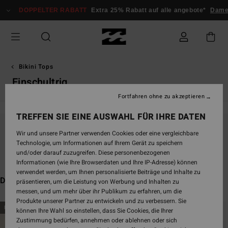
Direkt
PPELTER RABATT
Extra 25% Rabatt auf alle angebote*
Damen
Herren
zur
Produkt
Auswahl
springen
Bikini Tops
Einschultrig
Fortfahren ohne zu akzeptieren
TREFFEN SIE EINE AUSWAHL FÜR IHRE DATEN
Wir und unsere Partner verwenden Cookies oder eine vergleichbare
Bleib dabei, die Produkte sind bald wieder da
Technologie, um Informationen auf Ihrem Gerät zu speichern
und/oder darauf zuzugreifen. Diese personenbezogenen
Informationen (wie Ihre Browserdaten und Ihre IP-Adresse) können
verwendet werden, um Ihnen personalisierte Beiträge und Inhalte zu
Das könnte dir auch gefallen
präsentieren, um die Leistung von Werbung und Inhalten zu
messen, und um mehr über ihr Publikum zu erfahren, um die
Produkte unserer Partner zu entwickeln und zu verbessern. Sie
Direkt
Überspringen
BRANDNEU
BRANDNEU
können Ihre Wahl so einstellen, dass Sie Cookies, die Ihrer
zu
und
Zustimmung bedürfen, annehmen oder ablehnen oder sich
den
filtern