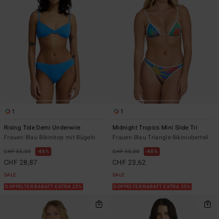
1
1
Rising Tide Demi Underwire
Midnight Tropics Mini Slide Tri
Frauen Blau Bikinitop mit Bügeln
Frauen Blau Triangle-Bikinioberteil
CHF 55,00
48%
CHF 45,00
48%
CHF 28,87
CHF 23,62
SALE
SALE
DOPPELTER RABATT EXTRA 25%
DOPPELTER RABATT EXTRA 25%