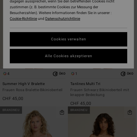
dagegen aussprechen, wenn Sie den betreffenden Cookies nicht
Filterkriterien
nach
zustimmen (z. B. bestimmte Cookies zur Messung der
springen
Besucherzahlen). Weitere Informationen finden Sie in unserer :
Cookie-Richtlinie
und
Datenschutzrichtlinie
Cookies verwalten
Alle Cookies akzeptieren
4
1
ÖKO
ÖKO
Summer High V Bralette
Tanlines Multi Tri
Frauen Rosa Bralette-Bikinioberteil
Frauen Schwarz Bikinioberteil mit
knapper Bedeckung
CHF 45,00
CHF 45,00
BRANDNEU
BRANDNEU