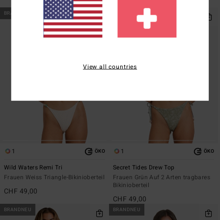
CHF 49,00
BRANDNEU
BRANDNEU
View all countries
1
1
ÖKO
ÖKO
Wild Waters Remi Tri
Secret Tides Drew Top
Frauen Weiss Triangle-Bikinioberteil
Frauen Grün Auf 2 Arten tragbares
Bikinioberteil
CHF 49,00
CHF 49,00
BRANDNEU
BRANDNEU