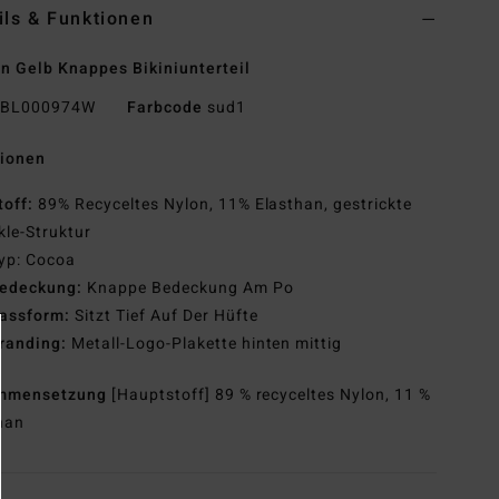
ils & Funktionen
n Gelb Knappes Bikiniunterteil
BL000974W
Farbcode
sud1
tionen
toff:
89% Recyceltes Nylon, 11% Elasthan, gestrickte
kle-Struktur
yp: Cocoa
edeckung:
Knappe Bedeckung Am Po
assform:
Sitzt Tief Auf Der Hüfte
randing:
Metall-Logo-Plakette hinten mittig
mmensetzung
[Hauptstoff] 89 % recyceltes Nylon, 11 %
han