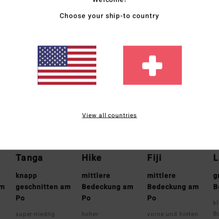
Vers
Choose your ship-to country
Wieviel Bedeckung brauchst du ?
View all countries
Tanga
Hike
Fiji
L
knapp
mittlere
mittlere
g
am
geschnitten am
Bedeckung am
Bedeckung am
B
Po
Po
Po
k
B
super-niedrig
hoher
vorne und hinten