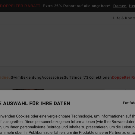
DOPPELTER RABATT
Extra 25% Rabatt auf alle angebote*
Damen
He
Hilfe & Kont
Startsei
ndneu
Swim
Bekleidung
Accessoires
Surf
Since '73
Kollektionen
Doppelter R
Cri
Fraue
NE AUSWAHL FÜR IHRE DATEN
Fortfah
CHF
erwenden Cookies oder eine vergleichbare Technologie, um Informationen auf I
f zuzugreifen. Diese personenbezogenen Informationen (wie Ihre Browserdaten
 um Ihnen personalisierte Beiträge und Inhalte zu präsentieren, um die Leist
Farbe
um mehr über ihr Publikum zu erfahren, um die Produkte unserer Partner zu ent