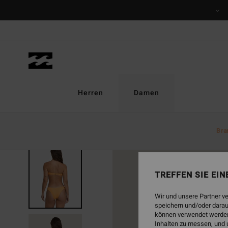
Direkt
zur
Produktinformation
springen
Herren
Damen
Bra
BRANDNEU
TREFFEN SIE EI
Wir und unsere Partner v
speichern und/oder darau
können verwendet werden,
Inhalten zu messen, und 