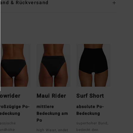
and & Rückversand
owrider
Maui Rider
Surf Short
roßzügige Po-
mittlere
absolute Po-
edeckung
Bedeckung am
Bedeckung
Po
lassische
superhoher Bund,
undhöhe
bedeckt den
high Waist, endet