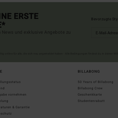
INE ERSTE
Bevorzugte Sty
E*
n News und exklusive Angebote zu
ltig online für alle, die sich neu angemeldet haben - Alle Bedingungen findest du in deiner W
FE
BILLABONG
llungsstatus
50 Years of Billabong
and
Billabong Crew
gabe vornehmen
Geschenkkarte
hlung
Studentenrabatt
aturen & Garantie
nschutz