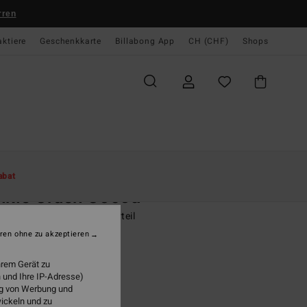
rren
aktiere
Geschenkkarte
Billabong App
CH (CHF)
Shops
te
Damen
Swim
Bikinihosen
abat
nkle Crush Cocoa
n Gelb Knappes Bikiniunterteil
ren ohne zu akzeptieren
 49,00
hrem Gerät zu
 und Ihre IP-Adresse)
ung von Werbung und
Sundress
wickeln und zu