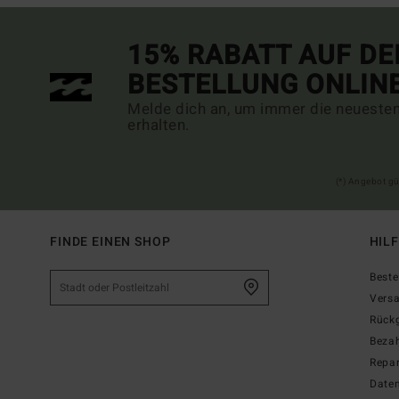
15% RABATT AUF DE
BESTELLUNG ONLIN
Melde dich an, um immer die neueste
erhalten.
(*) Angebot gü
FINDE EINEN SHOP
HIL
Beste
Vers
Rück
Beza
Repar
Date