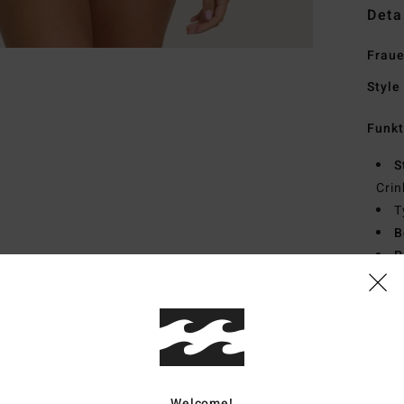
Deta
Fraue
Style
Funk
S
Crin
T
B
P
B
Zusa
Elast
Welcome!