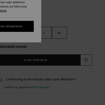
ehmen oder ablehnen
Cookies zur Messung
linie
ies akzeptieren
S
M
L
XL
ößentabelle ansehen
In den Warenkorb
Lieferung nach Hause oder zum Abholort
Lieferung geplant ab
18 August