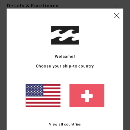
Details & Funktionen
Jungs 8 - 16 Blau T-Shirt
Style
EBBZT00151
Farbcode
bjd0
Funktionen
Stoff:
Baumwollstoff [160 g/m2]
Welcome!
Passform:
Regular Fit
Choose your ship-to country
Hals:
Rundhalsausschnitt
Ärmel:
kurzärmlig
Logo:
Weicher Siebdruck
Heißversiegeltes Etikett im Nacken
Flaggenlabel an der Seitennaht
Zusammensetzung
[Hauptstoff] 100 % Baumwolle
View all countries