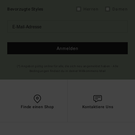
Bevorzugte Styles
Herren
Damen
Anmelden
(*) Angebot gültig online für alle, die sich neu angemeldet haben - Alle
Bedingungen findest du in deiner Willkommens-Mail
Finde einen Shop
Kontaktiere Uns