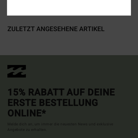
Versand & Rückversand
ZULETZT ANGESEHENE ARTIKEL
15% RABATT AUF DEINE
ERSTE BESTELLUNG
ONLINE*
Melde dich an, um immer die neuesten News und exklusive
Angebote zu erhalten.