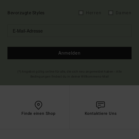
Bevorzugte Styles
Herren
Damen
Anmelden
(*) Angebot gültig online für alle, die sich neu angemeldet haben - Alle
Bedingungen findest du in deiner Willkommens-Mail
Finde einen Shop
Kontaktiere Uns