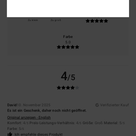
Größe
Material
5.0
Zu klein
Zu groß
Farbe
5.0
4
/5
David
10. November 2025
Verifizierter Kauf
Es ist ein Geschenk, daher noch nicht geöffnet.
Original anzeigen - English
Komfort
: 4
Preis-Leistungs-Verhältnis
: 4
Größe
: Groß
Material
: 5
/5
/5
/5
Farbe
: 5
/5
Ich empfehle dieses Produkt