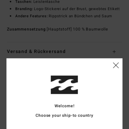
Taschen:
Leistentasche
Branding:
Logo-Stickerei auf der Brust, gewebtes Etikett
Andere Features:
Rippstrick an Bündchen und Saum
Zusammensetzung
[Hauptstoff] 100 % Baumwolle
Versand & Rückversand
Kundenbewertungen
Durchschnittliche Bewertung
5.0
Welcome!
/5
Choose your ship-to country