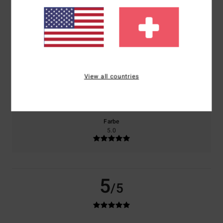
basierend auf
2 verifizierten Bewertungen
seit Oktober 2025
50% unserer Kunden empfehlen dieses Produkt
Komfort
Preis-Leistungs-Verhältnis
5.0
5.0
View all countries
Größe
Material
5.0
Zu klein
Zu groß
Farbe
5.0
5
/5