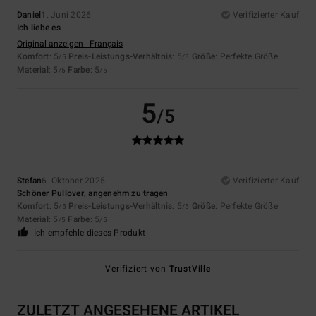
Daniel
1. Juni 2026
Verifizierter Kauf
Ich liebe es
Original anzeigen - Français
Komfort
: 5
Preis-Leistungs-Verhältnis
: 5
Größe
: Perfekte Größe
/5
/5
Material
: 5
Farbe
: 5
/5
/5
5
/5
Stefan
6. Oktober 2025
Verifizierter Kauf
Schöner Pullover, angenehm zu tragen
Komfort
: 5
Preis-Leistungs-Verhältnis
: 5
Größe
: Perfekte Größe
/5
/5
Material
: 5
Farbe
: 5
/5
/5
Ich empfehle dieses Produkt
Verifiziert von
TrustVille
ZULETZT ANGESEHENE ARTIKEL