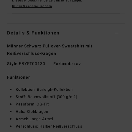
Dieses Produkt ist derzeit nicht auf Lager.
Kaufen Sie andere Optionen
Details & Funktionen
Männer Schwarz Pullover-Sweatshirt mit
Reißverschluss-Kragen
Style
EBYFT00130
Farbcode
rav
Funktionen
Kollektion:
Burleigh-Kollektion
Stoff:
Baumwollstoff [300 g/m2]
Passform:
OG-Fit
Hals:
Stehkragen
Ärmel:
Lange Ärmel
Verschluss:
Halber Reißverschluss