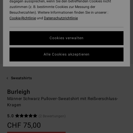
dagegen aussprechen, wenn Sie den betreffenden Cookies nicht
zustimmen (z. B. bestimmte Cookies zur Messung der
Besucherzahlen). Weitere Informationen finden Sie in unserer :
Cookie-Richtlinie
und
Datenschutzrichtlinie
Cookies verwalten
Alle Cookies akzeptieren
Sweatshirts
Burleigh
Männer Schwarz Pullover-Sweatshirt mit Reißverschluss-
Kragen
5.0
(2 Bewertungen)
CHF 75,00