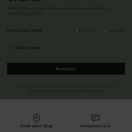
Melde dich an, um immer die neuesten News und exklusive
Angebote zu erhalten.
Bevorzugte Styles
Herren
Damen
Anmelden
(*) Angebot gültig online für alle, die sich neu angemeldet haben - Alle
Bedingungen findest du in deiner Willkommens-Mail
Finde einen Shop
Kontaktiere Uns