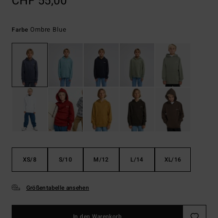
CHF 55,00
Ombre Blue
Farbe
XS/8
S/10
M/12
L/14
XL/16
Größentabelle ansehen
In den Warenkorb