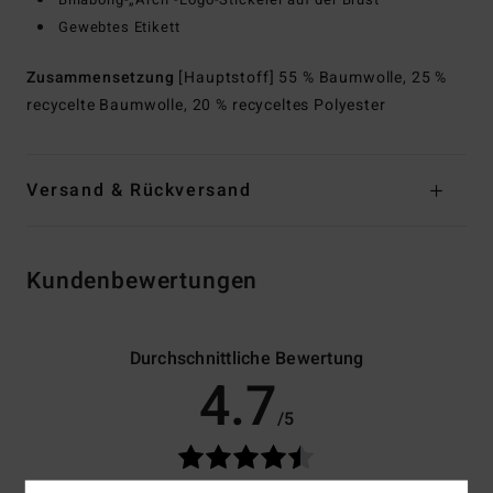
Gewebtes Etikett
Zusammensetzung
[Hauptstoff] 55 % Baumwolle, 25 %
recycelte Baumwolle, 20 % recyceltes Polyester
Versand & Rückversand
Kundenbewertungen
Durchschnittliche Bewertung
4.7
/5
basierend auf
3 verifizierten Bewertungen
seit September 2025