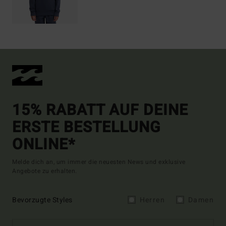
15% RABATT AUF DEINE
ERSTE BESTELLUNG
ONLINE*
Melde dich an, um immer die neuesten News und exklusive
Angebote zu erhalten.
Bevorzugte Styles
Herren
Damen