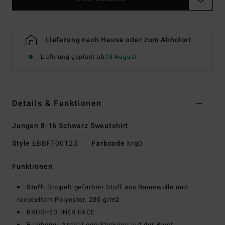
Lieferung nach Hause oder zum Abholort
Lieferung geplant ab
18 August
Details & Funktionen
Jungen 8-16 Schwarz Sweatshirt
Style
EBBFT00123
Farbcode
krq0
Funktionen
Stoff:
Doppelt gefärbter Stoff aus Baumwolle und
recyceltem Polyester, 280 g/m2
BRUSHED INER FACE
Billabong-„Arch"-Logo-Stickerei auf der Brust