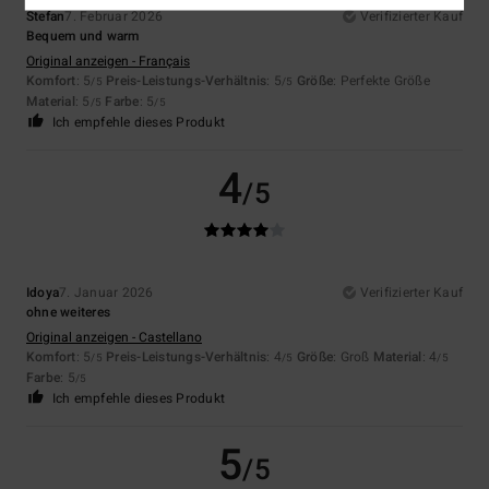
Stefan
7. Februar 2026
Verifizierter Kauf
Bequem und warm
Original anzeigen - Français
Komfort
: 5
Preis-Leistungs-Verhältnis
: 5
Größe
: Perfekte Größe
/5
/5
Material
: 5
Farbe
: 5
/5
/5
Ich empfehle dieses Produkt
4
/5
Idoya
7. Januar 2026
Verifizierter Kauf
ohne weiteres
Original anzeigen - Castellano
Komfort
: 5
Preis-Leistungs-Verhältnis
: 4
Größe
: Groß
Material
: 4
/5
/5
/5
Farbe
: 5
/5
Ich empfehle dieses Produkt
5
/5