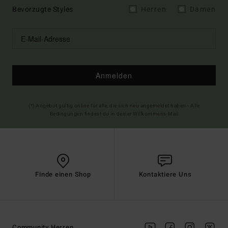
Bevorzugte Styles
Herren
Damen
Anmelden
(*) Angebot gültig online für alle, die sich neu angemeldet haben - Alle
Bedingungen findest du in deiner Willkommens-Mail
Finde einen Shop
Kontaktiere Uns
Community Herren