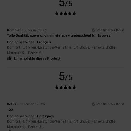
5
/5
Romain
28. Januar 2026
Verifizierter Kauf
Tolle Qualität, super originell, einfach wunderschön! Ich liebe es!
Original anzeigen - Français
Komfort
: 5
Preis-Leistungs-Verhältnis
: 5
Größe
: Perfekte Größe
/5
/5
Material
: 5
Farbe
: 5
/5
/5
Ich empfehle dieses Produkt
5
/5
Sofia
6. Dezember 2025
Verifizierter Kauf
Top
Original anzeigen - Português
Komfort
: 4
Preis-Leistungs-Verhältnis
: 4
Größe
: Perfekte Größe
/5
/5
Material
: 4
Farbe
: 4
/5
/5