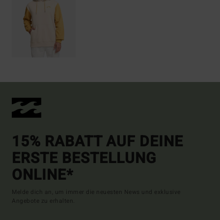
15% RABATT AUF DEINE
ERSTE BESTELLUNG
ONLINE*
Melde dich an, um immer die neuesten News und exklusive
Angebote zu erhalten.