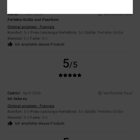
Xavier
21. Juni 2026
Verifizierter Kauf
Perfekte Größe und Passform
Original anzeigen - Français
Komfort
: 5
Preis-Leistungs-Verhältnis
: 5
Größe
: Perfekte Größe
/5
/5
Material
: 5
Farbe
: 5
/5
/5
Ich empfehle dieses Produkt
5
/5
Cedric
8. April 2026
Verifizierter Kauf
Ich liebe es
Original anzeigen - Français
Komfort
: 5
Preis-Leistungs-Verhältnis
: 5
Größe
: Perfekte Größe
/5
/5
Material
: 5
Farbe
: 5
/5
/5
Ich empfehle dieses Produkt