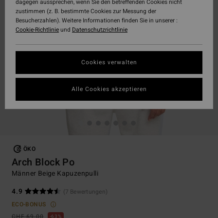
dagegen aussprechen, wenn Sie den betreffenden Cookies nicht
zustimmen (z. B. bestimmte Cookies zur Messung der
Besucherzahlen). Weitere Informationen finden Sie in unserer :
Cookie-Richtlinie
und
Datenschutzrichtlinie
Cookies verwalten
Alle Cookies akzeptieren
ÖKO
Arch Block Po
Männer Beige Kapuzenpulli
4.9
(7 Bewertungen)
ECO-BONUS
CHF 69,00
63%