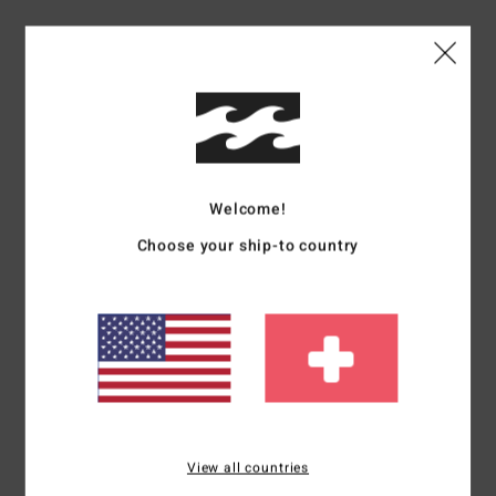
Ghislaine
10. Juli 2026
Verifizierter Kauf
Schönes Sweatshirt, originell durch seine Farbkombination
Original anzeigen - Français
5
/5
Welcome!
Choose your ship-to country
Mariano
9. Juli 2026
Verifizierter Kauf
Super
Original anzeigen - Castellano
Komfort
: 5
Preis-Leistungs-Verhältnis
: 5
Größe
: Perfekte Größe
/5
/5
Material
: 5
Farbe
: 5
/5
/5
Ich empfehle dieses Produkt
5
/5
View all countries