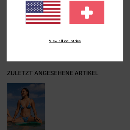
Logo:
Gesticktes Logo
Zusammensetzung
[Hauptmaterial] 78 % recyceltes
Nylon 22 % Elastan
View all countries
Versand & Rückversand
ZULETZT ANGESEHENE ARTIKEL