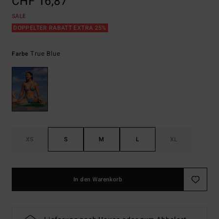
CHF 16,87
SALE
DOPPELTER RABATT EXTRA 25%
True Blue
Farbe
XS
S
M
L
XL
In den Warenkorb