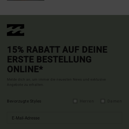
15% RABATT AUF DEINE
ERSTE BESTELLUNG
ONLINE*
Melde dich an, um immer die neuesten News und exklusive
Angebote zu erhalten.
Bevorzugte Styles
Herren
Damen