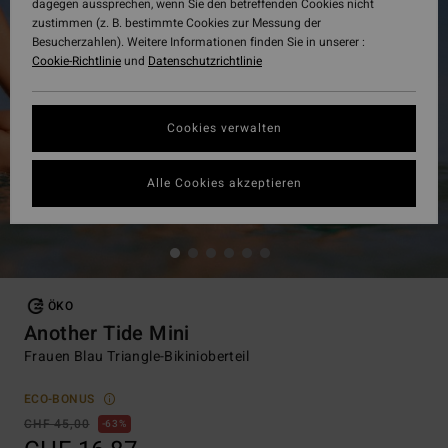
dagegen aussprechen, wenn Sie den betreffenden Cookies nicht
zustimmen (z. B. bestimmte Cookies zur Messung der
Besucherzahlen). Weitere Informationen finden Sie in unserer :
Cookie-Richtlinie
und
Datenschutzrichtlinie
Cookies verwalten
Alle Cookies akzeptieren
ÖKO
Another Tide Mini
Frauen Blau Triangle-Bikinioberteil
ECO-BONUS
CHF 45,00
63%