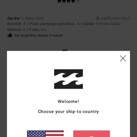
Sandra
11. März 2026
Verifizierter Kauf
Komfort
: 4
Preis-Leistungs-Verhältnis
: 4
Größe
: Perfekte Größe
/5
/5
Material
: 4
Farbe
: 4
/5
/5
Ich empfehle dieses Produkt
5
/5
Client anonyme vérifié
2. März 2026
Verifizierter Kauf
Alles perfekt
Original anzeigen - Italiano
Welcome!
Komfort
: 5
Preis-Leistungs-Verhältnis
: 5
Größe
: Perfekte Größe
/5
/5
Material
: 5
Farbe
: 5
/5
/5
Choose your ship-to country
Ich empfehle dieses Produkt
5
/5