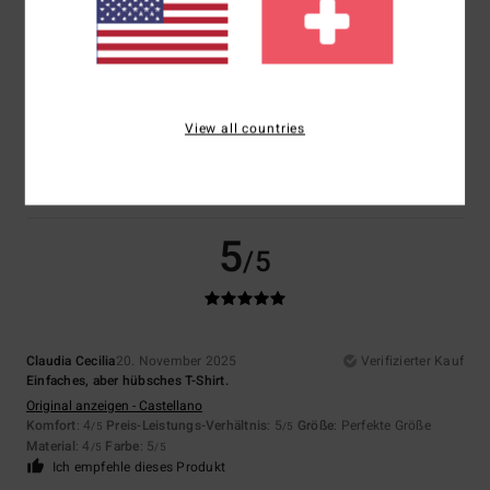
Client anonyme vérifié
1. Februar 2026
Verifizierter Kauf
Gute Qualität
View all countries
Original anzeigen - Français
Komfort
: 5
Preis-Leistungs-Verhältnis
: 5
Größe
: Perfekte Größe
/5
/5
Material
: 5
Farbe
: 5
/5
/5
Ich empfehle dieses Produkt
5
/5
Claudia Cecilia
20. November 2025
Verifizierter Kauf
Einfaches, aber hübsches T-Shirt.
Original anzeigen - Castellano
Komfort
: 4
Preis-Leistungs-Verhältnis
: 5
Größe
: Perfekte Größe
/5
/5
Material
: 4
Farbe
: 5
/5
/5
Ich empfehle dieses Produkt