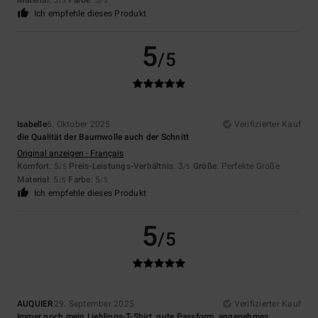
Material
: 5
Farbe
: 5
/5
/5
Ich empfehle dieses Produkt
5
/5
Isabelle
6. Oktober 2025
Verifizierter Kauf
die Qualität der Baumwolle auch der Schnitt
Original anzeigen - Français
Komfort
: 5
Preis-Leistungs-Verhältnis
: 3
Größe
: Perfekte Größe
/5
/5
Material
: 5
Farbe
: 5
/5
/5
Ich empfehle dieses Produkt
5
/5
AUQUIER
29. September 2025
Verifizierter Kauf
Immer noch mein Lieblings-T-Shirt, gute Passform, angenehmes