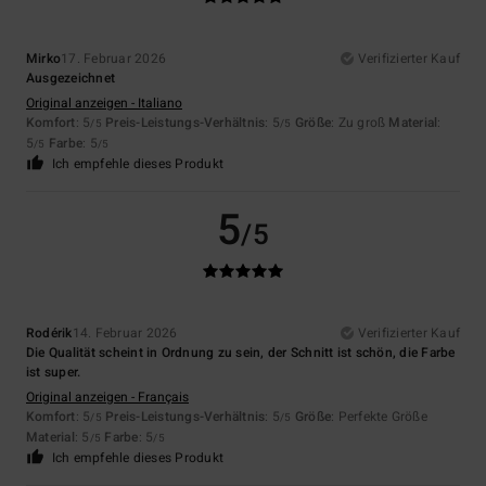
Mirko
17. Februar 2026
Verifizierter Kauf
Ausgezeichnet
Original anzeigen - Italiano
Komfort
: 5
Preis-Leistungs-Verhältnis
: 5
Größe
: Zu groß
Material
:
/5
/5
5
Farbe
: 5
/5
/5
Ich empfehle dieses Produkt
5
/5
Rodérik
14. Februar 2026
Verifizierter Kauf
Die Qualität scheint in Ordnung zu sein, der Schnitt ist schön, die Farbe
ist super.
Original anzeigen - Français
Komfort
: 5
Preis-Leistungs-Verhältnis
: 5
Größe
: Perfekte Größe
/5
/5
Material
: 5
Farbe
: 5
/5
/5
Ich empfehle dieses Produkt