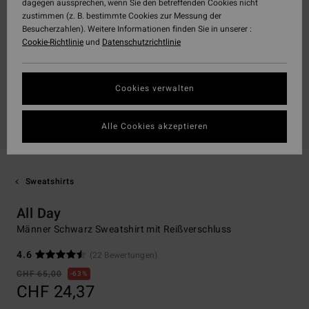
dagegen aussprechen, wenn Sie den betreffenden Cookies nicht
zustimmen (z. B. bestimmte Cookies zur Messung der
Besucherzahlen). Weitere Informationen finden Sie in unserer :
Cookie-Richtlinie
und
Datenschutzrichtlinie
Cookies verwalten
Alle Cookies akzeptieren
Sweatshirts
All Day
Männer Schwarz Sweatshirt mit Reißverschluss
4.6
(22 Bewertungen)
CHF 65,00
63%
CHF 24,37