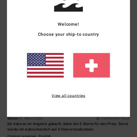
5
/5
Welcome!
Choose your ship-to country
Dana
11. März 2026
Verifizierter Kauf
Es geht ihm gut
Original anzeigen - Français
Komfort
: 5
Preis-Leistungs-Verhältnis
: 5
Größe
: Groß
Material
: 5
/5
/5
/5
Farbe
: 5
/5
Ich empfehle dieses Produkt
5
/5
View all countries
Simon
10. März 2026
Verifizierter Kauf
Ich habe es im Angebot gekauft, daher die 5 Sterne für den Preis. Sonst
würde ich wahrscheinlich auf 4 Sterne herabsetzen
Original anzeigen - English