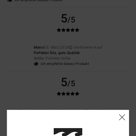
Ich empfehle dieses Produkt
5
/5
Marco
23. März 2026
Verifizierter Kauf
Perfekter Sitz, gute Qualität
Größe
: Perfekte Größe
Ich empfehle dieses Produkt
5
/5
Christophe
21. März 2026
Verifizierter Kauf
Ein cooler Look im Kway-Stil
Original anzeigen - Français
Komfort
: 3
Größe
: Perfekte Größe
Material
: 5
Farbe
: 4
/5
/5
/5