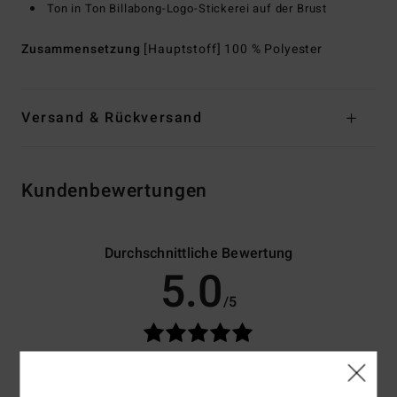
Ton in Ton Billabong-Logo-Stickerei auf der Brust
Zusammensetzung
[Hauptstoff] 100 % Polyester
Versand & Rückversand
Kundenbewertungen
Durchschnittliche Bewertung
5.0
/5
basierend auf
3 verifizierten Bewertungen
seit Oktober 2025
100% unserer Kunden empfehlen dieses Produkt