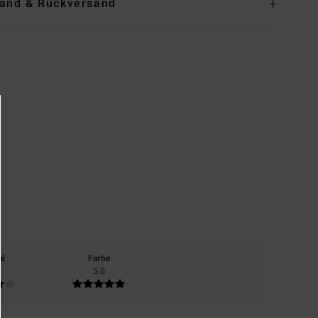
and & Rückversand
al
Farbe
5.0