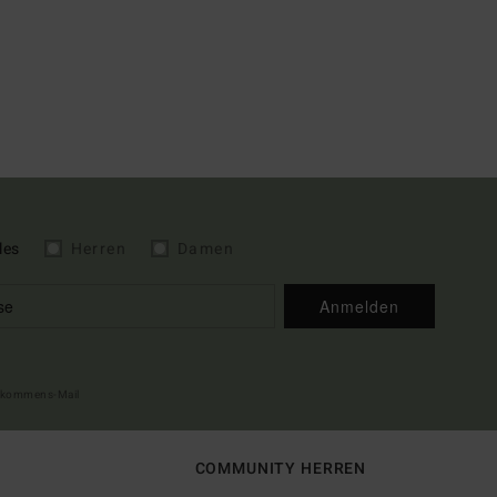
les
Herren
Damen
Anmelden
illkommens-Mail
COMMUNITY HERREN