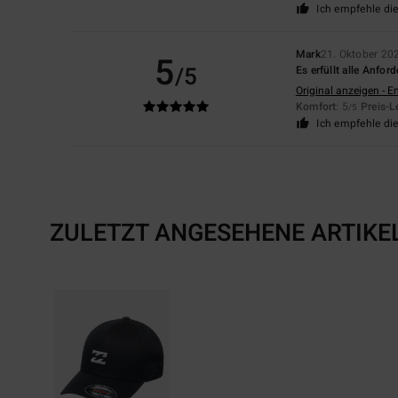
Ich empfehle di
Mark
21. Oktober 20
5
/5
Es erfüllt alle Anfor
Original anzeigen - E
Komfort
: 5
Preis-L
/5
Ich empfehle di
ZULETZT ANGESEHENE ARTIKE