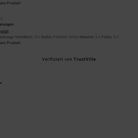
eses Produkt
25
derungen.
nglish
eistungs-Verhältnis
: 3
Größe
: Perfekte Größe
Material
: 5
Farbe
: 5
/5
/5
/5
eses Produkt
Verifiziert von
TrustVille
L