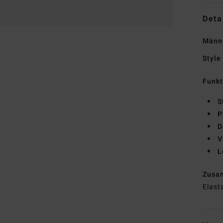
Deta
Männe
Style
Funk
S
P
D
V
L
Zusa
Elast