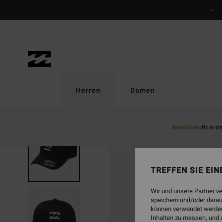
Direkt
zur
Produktinformation
springen
Herren
Damen
Brandneu
Board
TREFFEN SIE EI
Wir und unsere Partner v
speichern und/oder darau
können verwendet werden,
Inhalten zu messen, und 