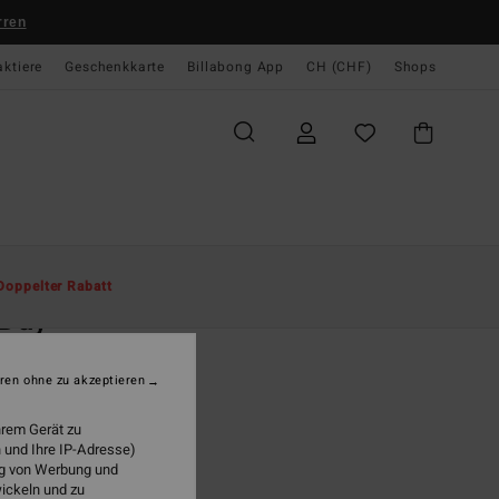
rren
aktiere
Geschenkkarte
Billabong App
CH (CHF)
Shops
te
Herren
Accessoires
Hüte & Caps
Doppelter Rabatt
 Day
r Schwarz Flexfit-Kappe
ren ohne zu akzeptieren
(5 Bewertungen)
 39,00
hrem Gerät zu
 und Ihre IP-Adresse)
ung von Werbung und
wickeln und zu
Black