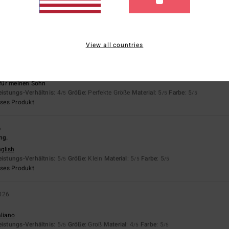
 nur diese .arke
eistungs-Verhältnis
: 4
Größe
: Perfekte Größe
Material
: 3
Farbe
: 5
/5
/5
/5
View all countries
eses Produkt
für meinen Sohn
eistungs-Verhältnis
: 4
Größe
: Perfekte Größe
Material
: 5
Farbe
: 5
/5
/5
/5
eses Produkt
6
ng.
nglish
eistungs-Verhältnis
: 5
Größe
: Klein
Material
: 5
Farbe
: 5
/5
/5
/5
eses Produkt
026
aliano
eistungs-Verhältnis
: 5
Größe
: Groß
Material
: 4
Farbe
: 5
/5
/5
/5