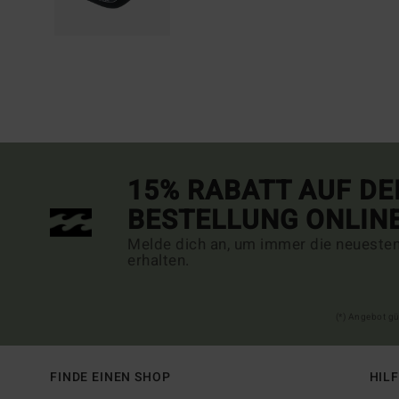
15% RABATT AUF DE
BESTELLUNG ONLIN
Melde dich an, um immer die neueste
erhalten.
(*) Angebot gü
FINDE EINEN SHOP
HIL