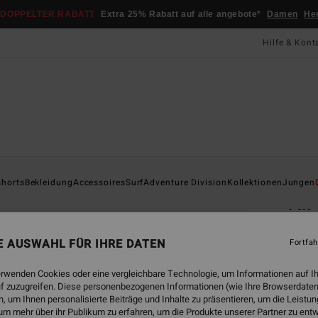
DOPPELTER RABATT
Extra 25% Rabatt auf alle angebote*
Damen
He
Hilfe & Kont
Startsei
shorts
Bekleidung
Accessoires
Surf
Adventure Division
Kollektionen
Jungen
All
Männe
NE AUSWAHL FÜR IHRE DATEN
Fortfah
4.8
CHF
erwenden Cookies oder eine vergleichbare Technologie, um Informationen auf I
f zuzugreifen. Diese personenbezogenen Informationen (wie Ihre Browserdaten
 um Ihnen personalisierte Beiträge und Inhalte zu präsentieren, um die Leist
um mehr über ihr Publikum zu erfahren, um die Produkte unserer Partner zu ent
Farbe