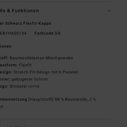
ils & Funktionen
r Schwarz Flexfit-Kappe
EBYHA00134
Farbcode
blk
tionen
toff:
Baumwollelastan-Mischgewebe
assform:
Flexfit
esign:
Stretch-Fit-Design mit 6 Panelen
isier:
gebogener Schirm
ogo:
Stickerei vorne
mmensetzung
[Hauptstoff] 98 % Baumwolle, 2 %
an