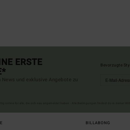
INE ERSTE
Bevorzugte Sty
E*
n News und exklusive Angebote zu
ltig online für alle, die sich neu angemeldet haben - Alle Bedingungen findest du in deiner W
FE
BILLABONG