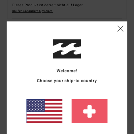
Dieses Produkt ist derzeit nicht auf Lager.
Kaufen Sie andere Optionen
Details & Funktionen
Frauen Schwarz T-Shirt
Style
ABJZT01214
Farbcode
ofb
Welcome!
Funktionen
Choose your ship-to country
Kollektion:
Adventure-Division-Kollektion
Material:
Jersey-Stoff aus Bio-Baumwolle
Färbung/Waschung:
Stückfärbung mit Stückwaschung
Passform:
Regular Fit
Hals:
Rundhalsausschnitt
Andere Features: Siebdruck mit weicher Farbe