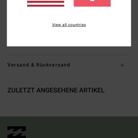
Zickzack-Steppstich
Bänder-Detail hinten mittig
Einfarbiges Colorblock-Design
View all countries
Zusammensetzung
[Hauptstoff] 85 % recyceltes
Polyester, 15 % Elastan
Versand & Rückversand
ZULETZT ANGESEHENE ARTIKEL