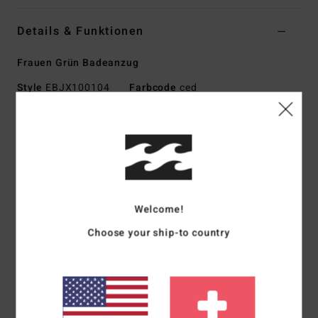
Details & Funktionen
Frauen Grün Badeanzug
Style
EBJX100104
Farbcode
ced
Funktionen
Kollektion:
Adventure Division
Material:
Mischgewebe aus recyceltem Polyester und
Elastan
Stoffeigenschaften:
Behält seine Form bei
Welcome!
UV-Schutz:
UPF 50+ Sonnenschutz
Choose your ship-to country
Hals:
Gerade am Hals
Bedeckung am Po:
Knappe Bedeckung des Pos
Futter:
Vorne und hinten durchgehend gefüttert
Verschluss:
fester Verschluss
Logo:
Heat-Transfer-Logo