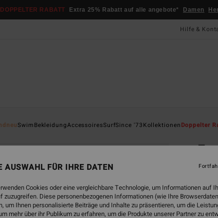
DOPPELTER RABATT
Extra 25% Rabatt auf alle angebote*
Damen
He
Hilfe & Kont
Startsei
ndneu
Swim
Bekleidung
Accessoires
Surf
Since '73
Kollektionen
Doppelter R
ÖK
7m
Männe
NE AUSWAHL FÜR IHRE DATEN
Fortfah
ECO-B
erwenden Cookies oder eine vergleichbare Technologie, um Informationen auf I
f zuzugreifen. Diese personenbezogenen Informationen (wie Ihre Browserdaten
CHF 1
 um Ihnen personalisierte Beiträge und Inhalte zu präsentieren, um die Leist
CHF
um mehr über ihr Publikum zu erfahren, um die Produkte unserer Partner zu ent