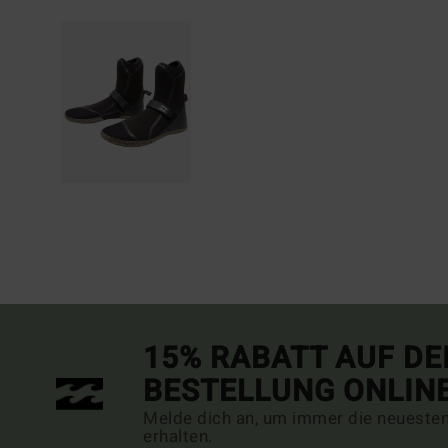
15% RABATT AUF DE
BESTELLUNG ONLIN
Melde dich an, um immer die neueste
erhalten.