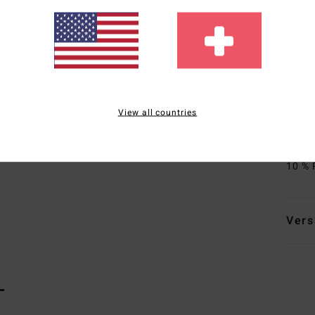
N
aus 
gro
A
S
D
View all countries
E
Zusa
10 % 
Vers
L