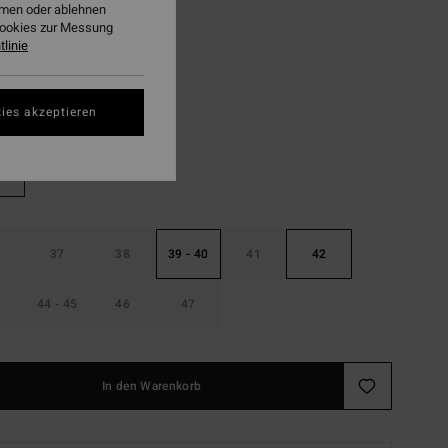
ehmen oder ablehnen
Cookies zur Messung
LTER RABATT EXTRA 25%
linie
Black
ies akzeptieren
37
38
39 - 40
41
42
44 - 45
46
47
In den Warenkorb