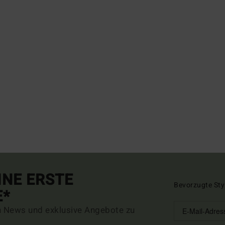
INE ERSTE
Bevorzugte Sty
E*
n News und exklusive Angebote zu