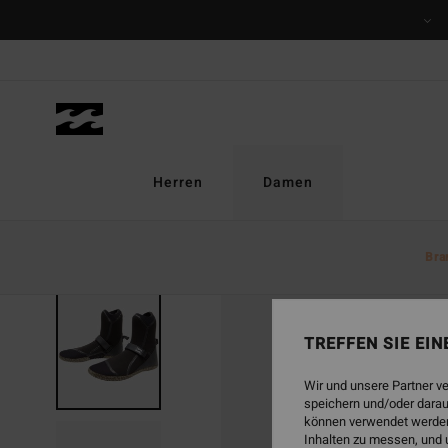
Direkt
zur
Produktinformation
springen
Herren
Damen
Bra
TREFFEN SIE EI
Wir und unsere Partner v
speichern und/oder darau
können verwendet werden,
Inhalten zu messen, und 