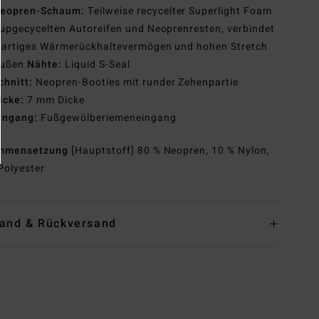
eopren-Schaum:
Teilweise recycelter Superlight Foam
upgecycelten Autoreifen und Neoprenresten, verbindet
ßartiges Wärmerückhaltevermögen und hohen Stretch
ußen
Nähte:
Liquid S-Seal
chnitt:
Neopren-Booties mit runder Zehenpartie
icke:
7 mm Dicke
ingang:
Fußgewölberiemeneingang
mmensetzung
[Hauptstoff] 80 % Neopren, 10 % Nylon,
Polyester
and & Rückversand