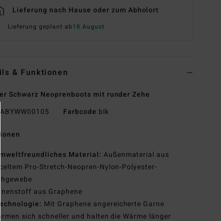
Lieferung nach Hause oder zum Abholort
Lieferung geplant ab
18 August
ils & Funktionen
r Schwarz Neoprenboots mit runder Zehe
ABYWW00105
Farbcode
blk
tionen
mweltfreundliches Material:
Außenmaterial aus
celtem Pro-Stretch-Neopren-Nylon-Polyester-
chgewebe
nnenstoff aus Graphene
echnologie:
Mit Graphene angereicherte Garne
rmen sich schneller und halten die Wärme länger