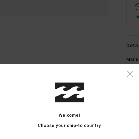
Deta
Männe
Style
Funk
U
recy
Mis
Welcome!
I
Choose your ship-to country
T
erwä