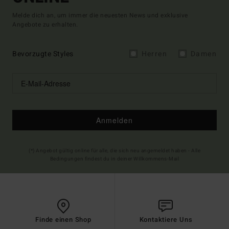
Melde dich an, um immer die neuesten News und exklusive
Angebote zu erhalten.
Bevorzugte Styles
Herren
Damen
Anmelden
(*) Angebot gültig online für alle, die sich neu angemeldet haben - Alle
Bedingungen findest du in deiner Willkommens-Mail
Finde einen Shop
Kontaktiere Uns