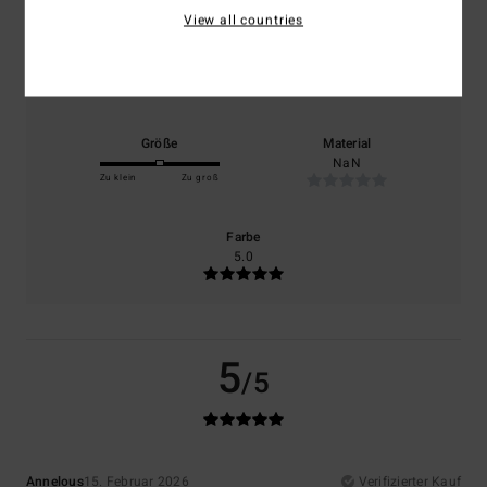
View all countries
Komfort
Preis-Leistungs-Verhältnis
4.5
4.5
Größe
Material
NaN
Zu klein
Zu groß
Farbe
5.0
5
/5
Annelous
15. Februar 2026
Verifizierter Kauf