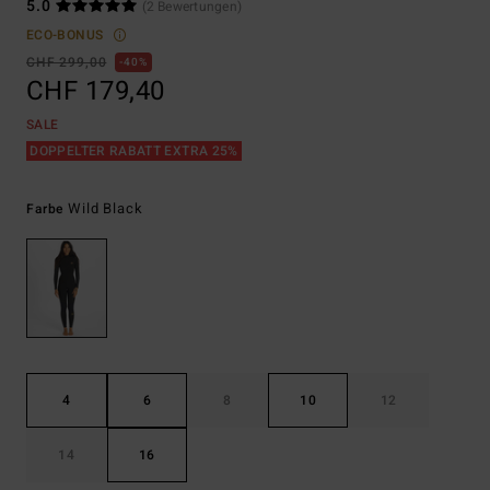
5.0
(2 Bewertungen)
ECO-BONUS
CHF 299,00
40%
CHF 179,40
SALE
DOPPELTER RABATT EXTRA 25%
Wild Black
Farbe
4
6
8
10
12
14
16