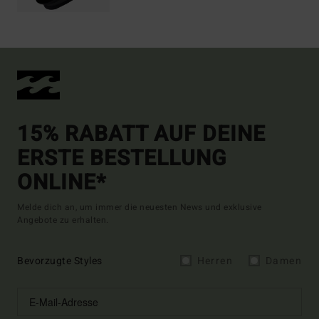
15% RABATT AUF DEINE
ERSTE BESTELLUNG
ONLINE*
Melde dich an, um immer die neuesten News und exklusive
Angebote zu erhalten.
Bevorzugte Styles
Herren
Damen