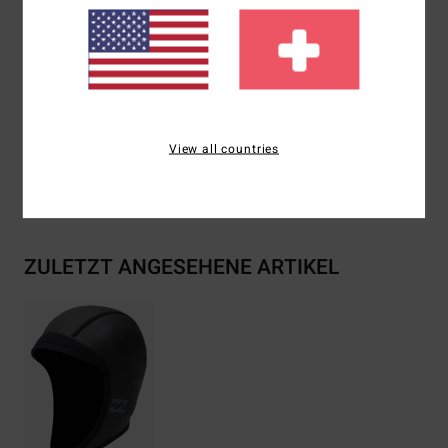
Schnitt:
Neopren-Kapuze
Dicke:
2 mm Dicke
Zusammensetzung
[Hauptstoff] 80% Neopren, 20%
Nylon
View all countries
Versand & Rückversand
ZULETZT ANGESEHENE ARTIKEL