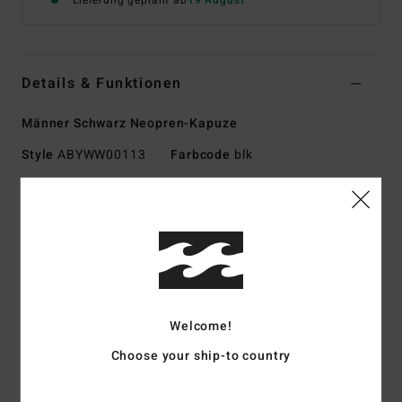
Lieferung geplant ab
19 August
Details & Funktionen
Männer Schwarz Neopren-Kapuze
Style
ABYWW00113
Farbcode
blk
Funktionen
Umweltfreundliches Material:
Außenmaterial aus
recyceltem Pro-Stretch-Neopren-Nylon-Mischgewebe
Innenstoff aus Silikon-Stretch
Neopren-Schaum:
Teilweise recycelter Superlight Foam
aus upgecycelten Autoreifen und Neoprenresten, verbindet
Welcome!
großartiges Wärmerückhaltevermögen und hohen Stretch
Choose your ship-to country
Außen
Nähte:
F-Lock
Flachnähte, die geschlossen aber nicht versiegelt sind