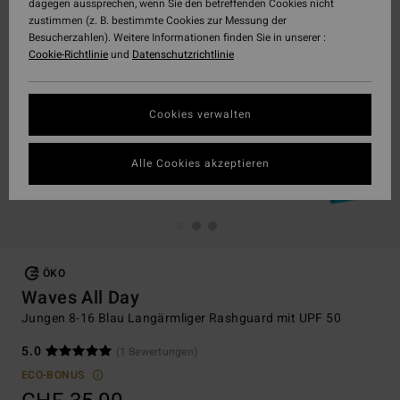
dagegen aussprechen, wenn Sie den betreffenden Cookies nicht
zustimmen (z. B. bestimmte Cookies zur Messung der
Besucherzahlen). Weitere Informationen finden Sie in unserer :
Cookie-Richtlinie
und
Datenschutzrichtlinie
Cookies verwalten
Alle Cookies akzeptieren
ÖKO
Waves All Day
Jungen 8-16 Blau Langärmliger Rashguard mit UPF 50
5.0
(1 Bewertungen)
ECO-BONUS