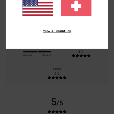
basierend auf
1 verifizierten Bewertungen
seit Januar 2026
0% unserer Kunden empfehlen dieses Produkt
Komfort
Preis-Leistungs-Verhältnis
5.0
5.0
View all countries
Größe
Material
5.0
Zu klein
Zu groß
Farbe
5.0
5
/5