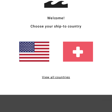
Deta
Fraue
Welcome!
Style
Choose your ship-to country
Funk
M
F
R
D
Zusa
View all countries
Vers