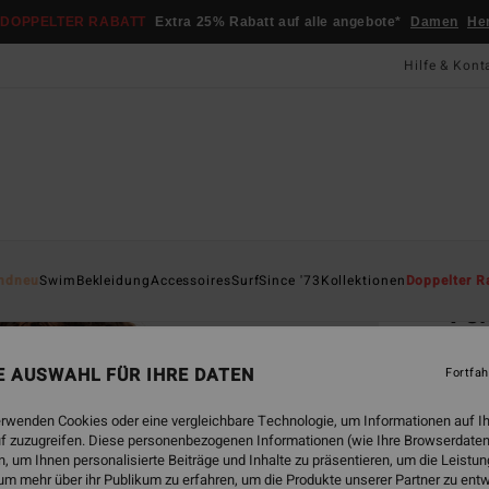
DOPPELTER RABATT
Extra 25% Rabatt auf alle angebote*
Damen
He
Hilfe & Kont
Startsei
ndneu
Swim
Bekleidung
Accessoires
Surf
Since '73
Kollektionen
Doppelter R
Ve
Fraue
NE AUSWAHL FÜR IHRE DATEN
Fortfah
CHF
erwenden Cookies oder eine vergleichbare Technologie, um Informationen auf I
f zuzugreifen. Diese personenbezogenen Informationen (wie Ihre Browserdaten
 um Ihnen personalisierte Beiträge und Inhalte zu präsentieren, um die Leist
Farbe
um mehr über ihr Publikum zu erfahren, um die Produkte unserer Partner zu ent