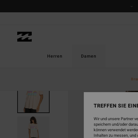
Direkt
zur
Produktinformation
springen
Herren
Damen
Bra
AUSVERKAUFT
TREFFEN SIE EI
Wir und unsere Partner v
speichern und/oder darau
können verwendet werden,
Inhalten zu messen, und 