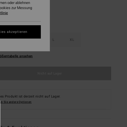
ehmen oder ablehnen
Cookies zur Messung
linie
ies akzeptieren
S
M
L
XL
ößentabelle ansehen
Nicht auf Lager
es Produkt ist derzeit nicht auf Lager.
en Sie andere Optionen