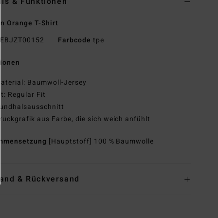
ils & Funktionen
n Orange T-Shirt
EBJZT00152
Farbcode
tpe
tionen
aterial: Baumwoll-Jersey
it: Regular Fit
undhalsausschnitt
ruckgrafik aus Farbe, die sich weich anfühlt
mmensetzung
[Hauptstoff] 100 % Baumwolle
and & Rückversand