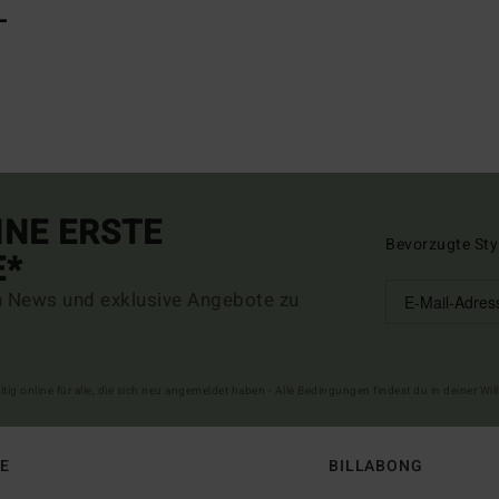
L
INE ERSTE
Bevorzugte Sty
E*
n News und exklusive Angebote zu
ltig online für alle, die sich neu angemeldet haben - Alle Bedingungen findest du in deiner W
FE
BILLABONG