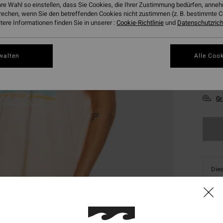
hre Wahl so einstellen, dass Sie Cookies, die Ihrer Zustimmung bedürfen, ann
rechen, wenn Sie den betreffenden Cookies nicht zustimmen (z. B. bestimmte 
ere Informationen finden Sie in unserer :
Cookie-Richtlinie
und
Datenschutzricht
walten
Alle Cook
XS
Gr
Dies
Kauf