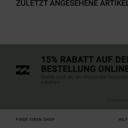
ZULETZT ANGESEHENE ARTIKE
15% RABATT AUF DE
BESTELLUNG ONLIN
Melde dich an, um immer die neueste
erhalten.
(*) Angebot gü
FINDE EINEN SHOP
HIL