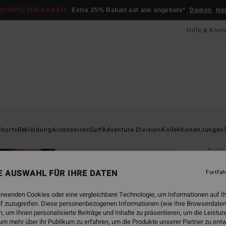
DOPPELTER RABATT
Extra 25% Rabatt auf alle angebote*
Damen
He
Hilfe & Kont
Startsei
shorts
Bekleidung
Accessoires
Surf
Adventure Division
Kollektionen
Jungen
Un
Männe
NE AUSWAHL FÜR IHRE DATEN
Fortfah
5.0
CHF 1
erwenden Cookies oder eine vergleichbare Technologie, um Informationen auf I
CHF
f zuzugreifen. Diese personenbezogenen Informationen (wie Ihre Browserdaten
 um Ihnen personalisierte Beiträge und Inhalte zu präsentieren, um die Leist
SALE
um mehr über ihr Publikum zu erfahren, um die Produkte unserer Partner zu ent