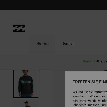
Direkt
zur
Produktinformation
springen
Herren
Damen
Brandneu
Board
TREFFEN SIE EI
Wir und unsere Partner v
speichern und/oder darau
können verwendet werden,
Inhalten zu messen, und 