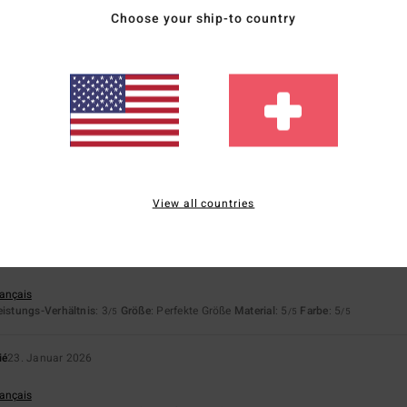
Choose your ship-to country
6
 anders und gut gemacht
nglish
eistungs-Verhältnis
: 5
Größe
: Perfekte Größe
Material
: 5
Farbe
: 5
/5
/5
/5
eses Produkt
026
ortuguês
eistungs-Verhältnis
: 4
Größe
: Perfekte Größe
Material
: 5
Farbe
: 4
/5
/5
/5
View all countries
eses Produkt
ié
30. Januar 2026
rançais
eistungs-Verhältnis
: 3
Größe
: Perfekte Größe
Material
: 5
Farbe
: 5
/5
/5
/5
ié
23. Januar 2026
rançais