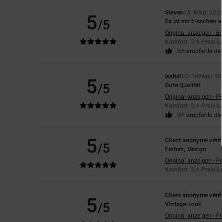
Steven
14. März 202
5
/5
Es ist ein bisschen
Original anzeigen - E
Komfort
: 5
Preis-L
/5
Ich empfehle di
Isabel
10. Februar 2
5
/5
Gute Qualität
Original anzeigen - P
Komfort
: 5
Preis-L
/5
Ich empfehle di
5
Client anonyme vérif
/5
Farben, Design
Original anzeigen - F
Komfort
: 5
Preis-L
/5
Client anonyme vérif
5
/5
Vintage-Look
Original anzeigen - F