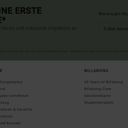
INE ERSTE
Bevorzugte Sty
E*
n News und exklusive Angebote zu
ltig online für alle, die sich neu angemeldet haben - Alle Bedingungen findest du in deiner W
FE
BILLABONG
llungsstatus
50 Years of Billabong
and
Billabong Crew
gabe vornehmen
Geschenkkarte
hlung
Studentenrabatt
aturen & Garantie
nschutz
und Kontakt