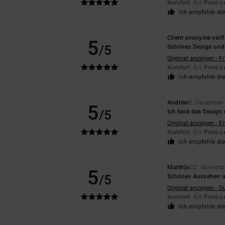
Komfort
: 5
Preis-L
/5
Ich empfehle di
Client anonyme vérif
5
/5
Schönes Design und 
Original anzeigen - F
Komfort
: 5
Preis-L
/5
Ich empfehle di
Andrew
8. Dezember
5
/5
Ich fand das Design 
Original anzeigen - E
Komfort
: 5
Preis-L
/5
Ich empfehle di
Matthijs
22. Novemb
5
/5
Schönes Aussehen 
Original anzeigen - D
Komfort
: 5
Preis-L
/5
Ich empfehle di