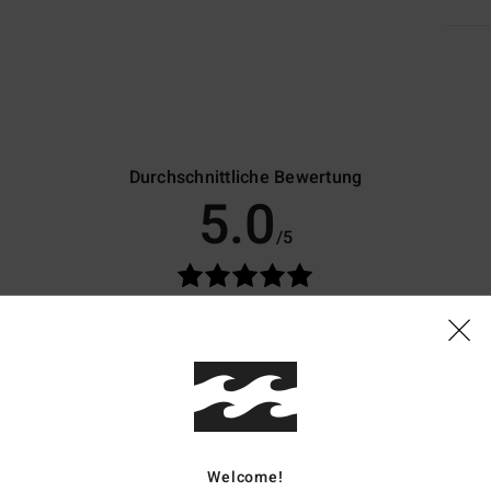
Durchschnittliche Bewertung
5.0
/5
basierend auf
7 verifizierten Bewertungen
seit November 2025
86% unserer Kunden empfehlen dieses Produkt
is-Leistungs-Verhältnis
Größe
Materi
4.4
5.0
Zu klein
Zu groß
Welcome!