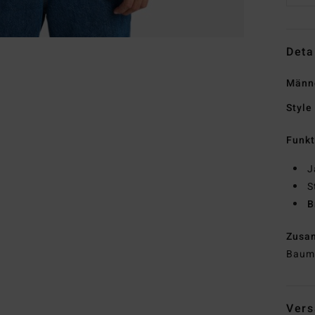
Deta
Männe
Style
Funk
J
S
B
Zusa
Baum
Vers