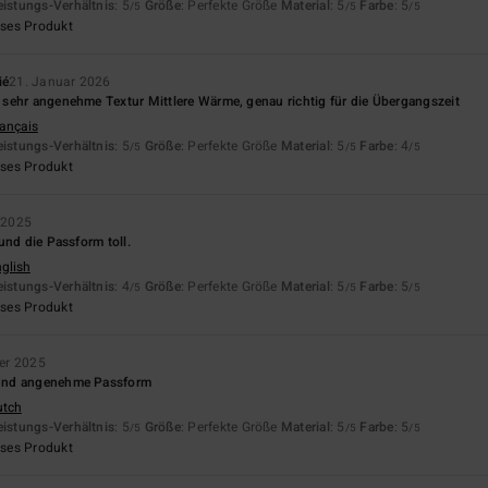
eistungs-Verhältnis
: 5
Größe
: Perfekte Größe
Material
: 5
Farbe
: 5
/5
/5
/5
eses Produkt
ié
21. Januar 2026
sehr angenehme Textur Mittlere Wärme, genau richtig für die Übergangszeit
rançais
eistungs-Verhältnis
: 5
Größe
: Perfekte Größe
Material
: 5
Farbe
: 4
/5
/5
/5
eses Produkt
 2025
und die Passform toll.
nglish
eistungs-Verhältnis
: 4
Größe
: Perfekte Größe
Material
: 5
Farbe
: 5
/5
/5
/5
eses Produkt
er 2025
und angenehme Passform
utch
eistungs-Verhältnis
: 5
Größe
: Perfekte Größe
Material
: 5
Farbe
: 5
/5
/5
/5
eses Produkt