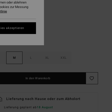
ehmen oder ablehnen
LTER RABATT EXTRA 25%
Cookies zur Messung
linie
Raven
ies akzeptieren
M
L
XL
XXL
In den Warenkorb
Lieferung nach Hause oder zum Abholort
Lieferung geplant ab
18 August