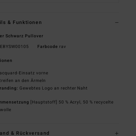
ils & Funktionen
r Schwarz Pullover
EBYSW00105
Farbcode
rav
tionen
acquard-Einsatz vorne
treifen an den Ärmeln
randing:
Gewebtes Logo an rechter Naht
mmensetzung
[Hauptstoff] 50 % Acryl, 50 % recycelte
wolle
and & Rückversand