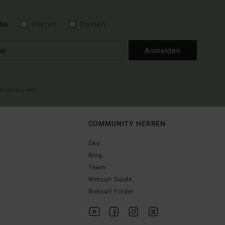
les
Herren
Damen
Anmelden
illkommens-Mail
COMMUNITY HERREN
Öko
Blog
Team
Wetsuit Guide
Wetsuit Finder