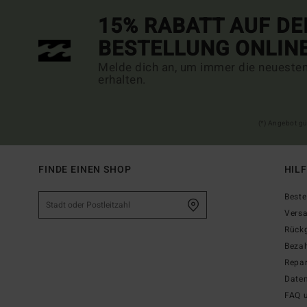
15% RABATT AUF DE
BESTELLUNG ONLIN
Melde dich an, um immer die neueste
erhalten.
(*) Angebot gü
FINDE EINEN SHOP
HIL
Beste
Vers
Rück
Beza
Repar
Date
FAQ 