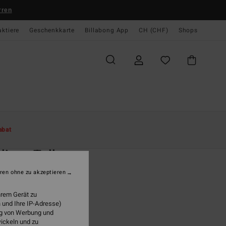
rren
aktiere
Geschenkkarte
Billabong App
CH (CHF)
Shops
te
Damen
Swim
Badeanzüge
abat
O
lines Tully
n Grün Badeanzug
ren ohne zu akzeptieren
ONUS
hrem Gerät zu
 und Ihre IP-Adresse)
9,00
63%
ung von Werbung und
 33,37
wickeln und zu