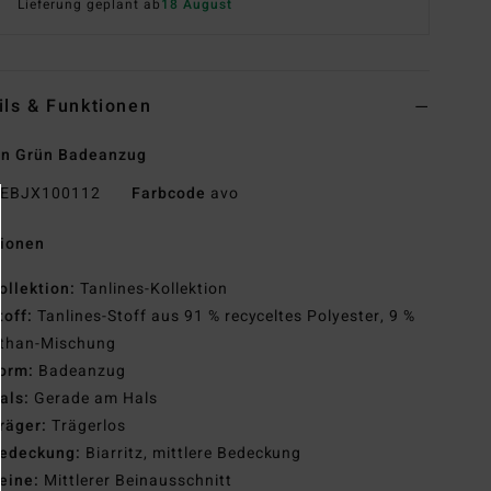
Lieferung geplant ab
18 August
ils & Funktionen
en Grün Badeanzug
EBJX100112
Farbcode
avo
tionen
ollektion:
Tanlines-Kollektion
toff:
Tanlines-Stoff aus 91 % recyceltes Polyester, 9 %
sthan-Mischung
orm:
Badeanzug
als:
Gerade am Hals
räger:
Trägerlos
edeckung:
Biarritz, mittlere Bedeckung
eine:
Mittlerer Beinausschnitt