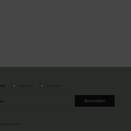
les
Herren
Damen
Anmelden
illkommens-Mail