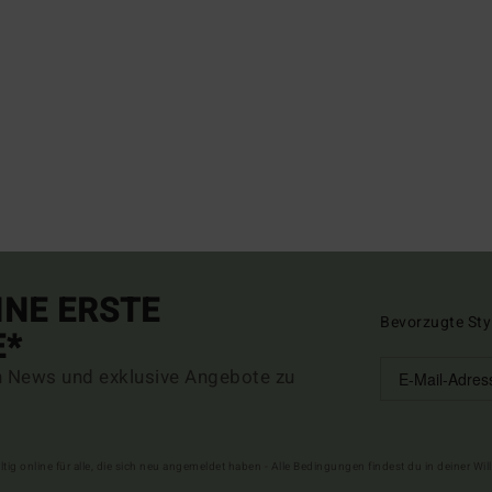
INE ERSTE
Bevorzugte Sty
E*
n News und exklusive Angebote zu
ltig online für alle, die sich neu angemeldet haben - Alle Bedingungen findest du in deiner W