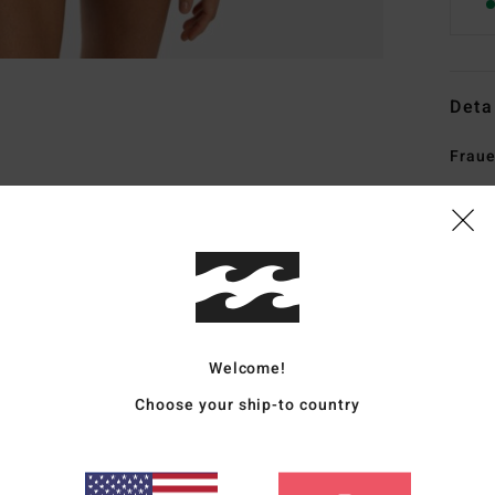
Deta
Frau
Style
Funk
K
S
Ela
Welcome!
F
H
Choose your ship-to country
T
B
B