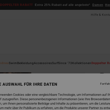
DOPPELTER RABATT
Extra 25% Rabatt auf alle angebote*
Damen
He
Hilfe & Kont
Startsei
ndneu
Swim
Bekleidung
Accessoires
Surf
Since '73
Kollektionen
Doppelter R
ÖK
Tan
Fraue
NE AUSWAHL FÜR IHRE DATEN
Fortfah
ECO-B
erwenden Cookies oder eine vergleichbare Technologie, um Informationen auf I
f zuzugreifen. Diese personenbezogenen Informationen (wie Ihre Browserdaten
CHF 8
 um Ihnen personalisierte Beiträge und Inhalte zu präsentieren, um die Leist
CHF
um mehr über ihr Publikum zu erfahren, um die Produkte unserer Partner zu ent