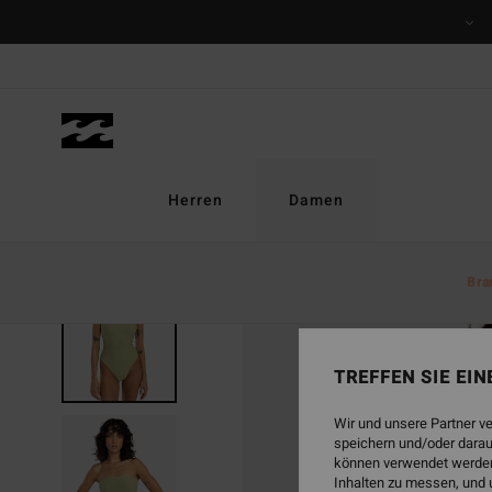
Direkt
zur
Produktinformation
springen
Herren
Damen
Bra
TREFFEN SIE EI
Wir und unsere Partner v
speichern und/oder darau
können verwendet werden,
Inhalten zu messen, und 