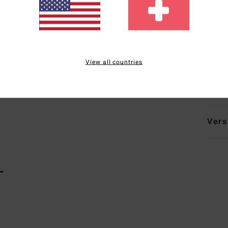
P
T
V
B
View all countries
Zusa
% Ela
Vers
L