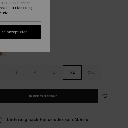
ehmen oder ablehnen
Cookies zur Messung
LTER RABATT EXTRA 25%
linie
Avocado
ies akzeptieren
S
M
L
XL
XXL
In den Warenkorb
Lieferung nach Hause oder zum Abholort