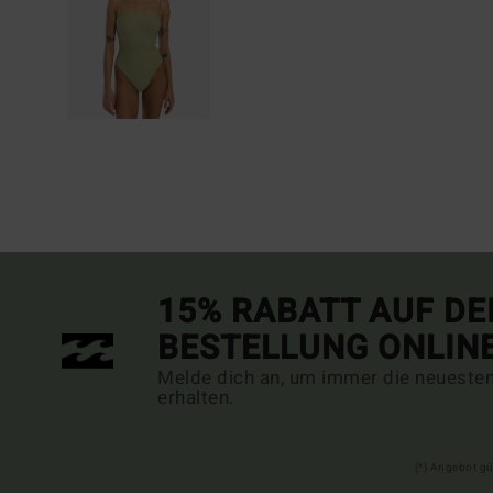
15% RABATT AUF DE
BESTELLUNG ONLIN
Melde dich an, um immer die neueste
erhalten.
(*) Angebot gü