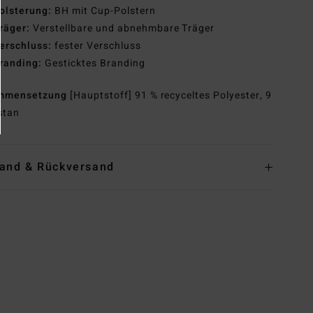
olsterung:
BH mit Cup-Polstern
räger:
Verstellbare und abnehmbare Träger
erschluss:
fester Verschluss
randing:
Gesticktes Branding
mmensetzung
[Hauptstoff] 91 % recyceltes Polyester, 9
stan
and & Rückversand