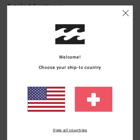
Details & Funktionen
Frauen Braun T-Shirt
Style
EBJZT00419
Farbcode
cpk0
Funktionen
Welcome!
Kollektion:
Core-Kollektion
Stoff:
Baumwollstoff
Choose your ship-to country
Passform:
übergroße Passform
Hals:
Rundhalsausschnitt
Ärmel:
kurzärmlig
Branding:
Grafikdruck auf der Vorderseite
Zusammensetzung
[Hauptstoff] 100 % Baumwolle
View all countries
Versand & Rückversand