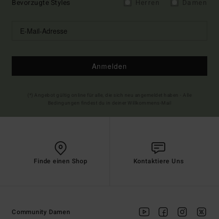
Bevorzugte Styles
Herren
Damen
Anmelden
(*) Angebot gültig online für alle, die sich neu angemeldet haben - Alle
Bedingungen findest du in deiner Willkommens-Mail
Finde einen Shop
Kontaktiere Uns
Community Damen