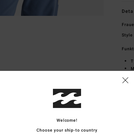
Deta
Fraue
Style
Funk
T
M
P
F
P
Zusa
Polye
Welcome!
Choose your ship-to country