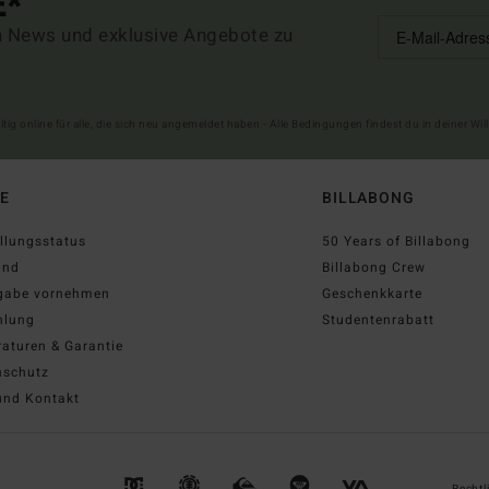
E*
n News und exklusive Angebote zu
ltig online für alle, die sich neu angemeldet haben - Alle Bedingungen findest du in deiner W
FE
BILLABONG
llungsstatus
50 Years of Billabong
and
Billabong Crew
gabe vornehmen
Geschenkkarte
hlung
Studentenrabatt
aturen & Garantie
nschutz
und Kontakt
Rechtl