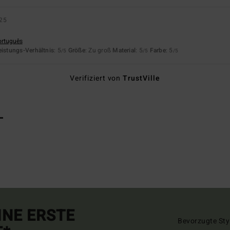
025
ortuguês
eistungs-Verhältnis
: 5
Größe
: Zu groß
Material
: 5
Farbe
: 5
/5
/5
/5
Verifiziert von
TrustVille
L
INE ERSTE
Bevorzugte Sty