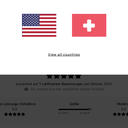
Vers
Durchschnittliche Bewertung
View all countries
5.0
/5
basierend auf
1 verifizierten Bewertungen
seit Oktober 2025
0% unserer Kunden empfehlen dieses Produkt
is-Leistungs-Verhältnis
Größe
Materi
5.0
5.0
Zu klein
Zu groß