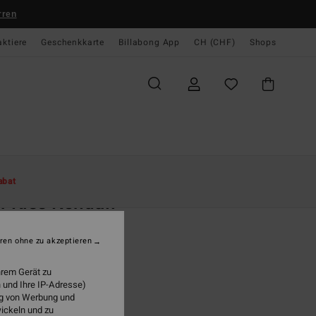
rren
aktiere
Geschenkkarte
Billabong App
CH (CHF)
Shops
te
Damen
Bekleidung
Sweatshirts
abat
f Kiss Kendall
n Blau Kapuzenpulli
ren ohne zu akzeptieren
(1 Bewertungen)
 69,00
hrem Gerät zu
 und Ihre IP-Adresse)
ung von Werbung und
wickeln und zu
Washed Waters