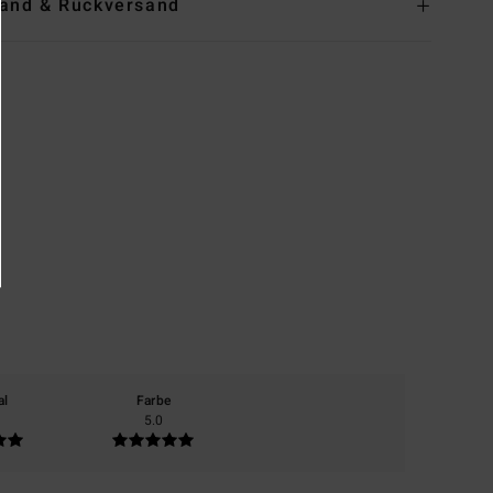
and & Rückversand
al
Farbe
5.0