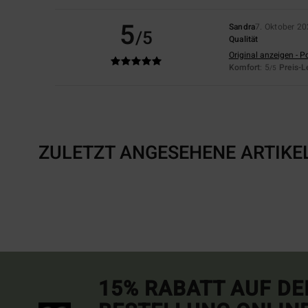
5
Sandra
7. Oktober 2
/5
Qualität
Original anzeigen - P
Komfort
: 5
Preis-L
/5
ZULETZT ANGESEHENE ARTIKE
15% RABATT AUF DE