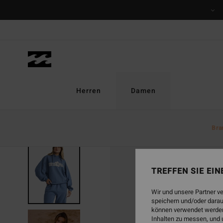
Direkt
zur
Produktinformation
springen
Herren
Damen
Bra
BRANDNEU
TREFFEN SIE EI
Wir und unsere Partner v
speichern und/oder darau
können verwendet werden,
Inhalten zu messen, und 