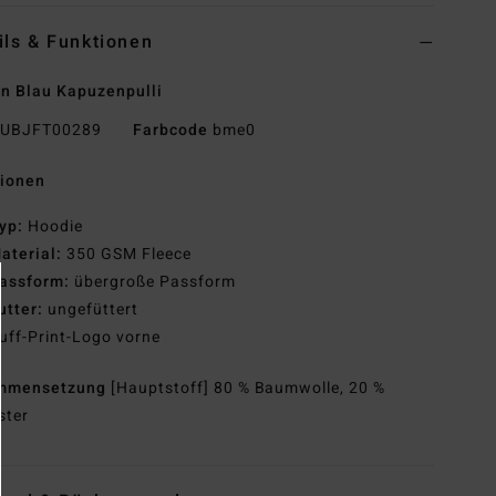
ils & Funktionen
n Blau Kapuzenpulli
UBJFT00289
Farbcode
bme0
tionen
yp:
Hoodie
aterial:
350 GSM Fleece
assform:
übergroße Passform
utter:
ungefüttert
uff-Print-Logo vorne
mmensetzung
[Hauptstoff] 80 % Baumwolle, 20 %
ster