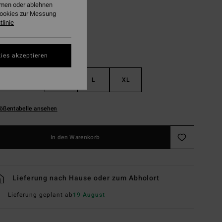
ehmen oder ablehnen
Cookies zur Messung
linie
ies akzeptieren
S
M
L
XL
ößentabelle ansehen
In den Warenkorb
Lieferung nach Hause oder zum Abholort
Lieferung geplant ab
19 August