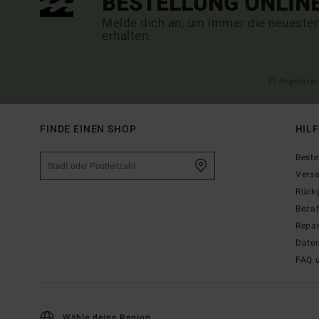
BESTELLUNG ONLIN
Melde dich an, um immer die neueste
erhalten.
(*) Angebot gü
FINDE EINEN SHOP
HIL
Beste
Vers
Rück
Beza
Repar
Date
FAQ 
Wähle deine Region