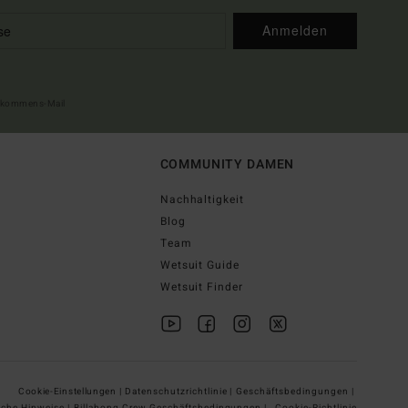
Anmelden
illkommens-Mail
COMMUNITY DAMEN
Nachhaltigkeit
Blog
Team
Wetsuit Guide
Wetsuit Finder
Cookie-Einstellungen |
Datenschutzrichtlinie |
Geschäftsbedingungen |
iche Hinweise |
Billabong Crew Geschäftsbedingungen |
Cookie-Richtlinie