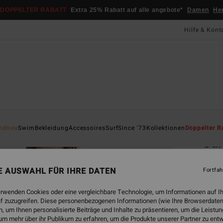
DOPPELTER RABATT
Extra 25% Rabatt auf alle angebote*
Damen
He
Hilfe & Kont
Startsei
ndneu
Swim
Bekleidung
Accessoires
Surf
Since '73
Kollektionen
Doppelter R
Sur
Fraue
NE AUSWAHL FÜR IHRE DATEN
Fortfah
5.0
CHF
erwenden Cookies oder eine vergleichbare Technologie, um Informationen auf I
f zuzugreifen. Diese personenbezogenen Informationen (wie Ihre Browserdaten
 um Ihnen personalisierte Beiträge und Inhalte zu präsentieren, um die Leist
um mehr über ihr Publikum zu erfahren, um die Produkte unserer Partner zu ent
Farbe