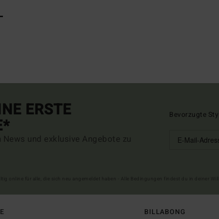
L
INE ERSTE
Bevorzugte Sty
E*
n News und exklusive Angebote zu
ltig online für alle, die sich neu angemeldet haben - Alle Bedingungen findest du in deiner W
FE
BILLABONG