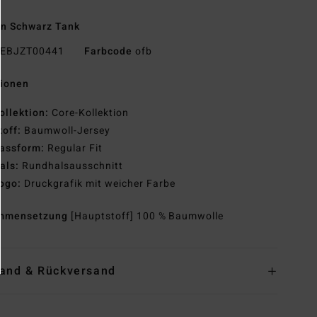
n Schwarz Tank
EBJZT00441
Farbcode
ofb
tionen
ollektion:
Core-Kollektion
toff:
Baumwoll-Jersey
assform:
Regular Fit
als:
Rundhalsausschnitt
ogo:
Druckgrafik mit weicher Farbe
mmensetzung
[Hauptstoff] 100 % Baumwolle
and & Rückversand