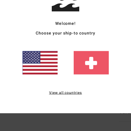
Fraue
Style
Welcome!
Choose your ship-to country
Funk
K
S
P
H
L
Zusa
View all countries
Vers