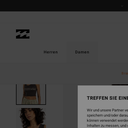
Direkt
zur
Produktinformation
springen
Herren
Damen
Bra
AUSVERKAUFT
TREFFEN SIE EI
Wir und unsere Partner v
speichern und/oder darau
können verwendet werden,
Inhalten zu messen, und 