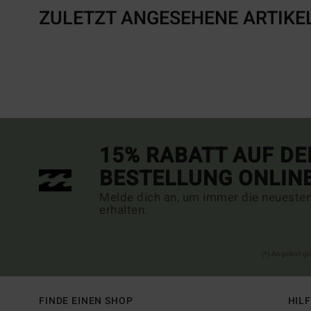
ZULETZT ANGESEHENE ARTIKE
15% RABATT AUF DE
BESTELLUNG ONLIN
Melde dich an, um immer die neueste
erhalten.
(*) Angebot gü
FINDE EINEN SHOP
HIL