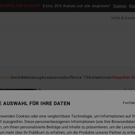
DOPPELTER RABATT
Extra 25% Rabatt auf alle angebote*
Damen
He
Hilfe & Kont
Startsei
ndneu
Swim
Bekleidung
Accessoires
Surf
Since '73
Kollektionen
Doppelter R
Su
Fraue
NE AUSWAHL FÜR IHRE DATEN
Fortfah
CHF
erwenden Cookies oder eine vergleichbare Technologie, um Informationen auf I
DOPPE
f zuzugreifen. Diese personenbezogenen Informationen (wie Ihre Browserdaten
 um Ihnen personalisierte Beiträge und Inhalte zu präsentieren, um die Leist
um mehr über ihr Publikum zu erfahren, um die Produkte unserer Partner zu ent
Farbe