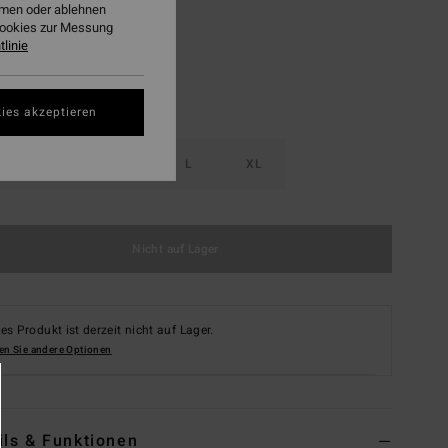
ehmen oder ablehnen
Cookies zur Messung
linie
ies akzeptieren
S
M
L
XL
Nicht auf Lager
es Produkt ist derzeit nicht auf Lager.
en Sie andere Optionen
ils & Funktionen