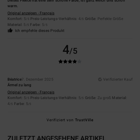
Dieses Fleece hat eine sehr schöne Farbe, ist ganz weich und schön
warm.
Original anzeigen - Français
Komfort
: 5
Preis-Leistungs-Verhältnis
: 4
Größe
: Perfekte Größe
/5
/5
Material
: 5
Farbe
: 5
/5
/5
Ich empfehle dieses Produkt
4
/5
Béatrice
7. Dezember 2025
Verifizierter Kauf
Ärmel zu lang
Original anzeigen - Français
Komfort
: 5
Preis-Leistungs-Verhältnis
: 5
Größe
: Zu groß
Material
:
/5
/5
4
Farbe
: 5
/5
/5
Verifiziert von
TrustVille
ZULETZT ANGESEHENE ARTIKEL