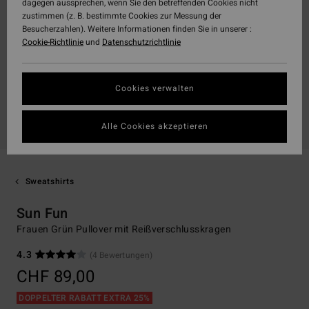
dagegen aussprechen, wenn Sie den betreffenden Cookies nicht
zustimmen (z. B. bestimmte Cookies zur Messung der
Besucherzahlen). Weitere Informationen finden Sie in unserer :
Cookie-Richtlinie
und
Datenschutzrichtlinie
Cookies verwalten
Alle Cookies akzeptieren
Sweatshirts
Sun Fun
Frauen Grün Pullover mit Reißverschlusskragen
4.3
(4 Bewertungen)
CHF 89,00
DOPPELTER RABATT EXTRA 25%