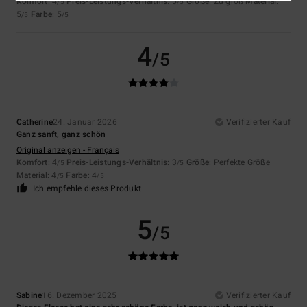
Komfort
: 4
Preis-Leistungs-Verhältnis
: 5
Größe
: Zu groß
Material
:
/5
/5
5
Farbe
: 5
/5
/5
4
/5
Catherine
24. Januar 2026
Verifizierter Kauf
Ganz sanft, ganz schön
Original anzeigen - Français
Komfort
: 4
Preis-Leistungs-Verhältnis
: 3
Größe
: Perfekte Größe
/5
/5
Material
: 4
Farbe
: 4
/5
/5
Ich empfehle dieses Produkt
5
/5
Sabine
16. Dezember 2025
Verifizierter Kauf