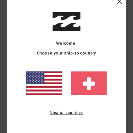
Größe
Material
4.5
Zu klein
Zu groß
Welcome!
Farbe
4.8
Choose your ship-to country
4
/5
Marieke
19. April 2026
Verifizierter Kauf
View all countries
Schöner Pullover, angenehmer Stoff, aber die Passform ist etwas
seltsam (sehr weit)
Original anzeigen - Dutch