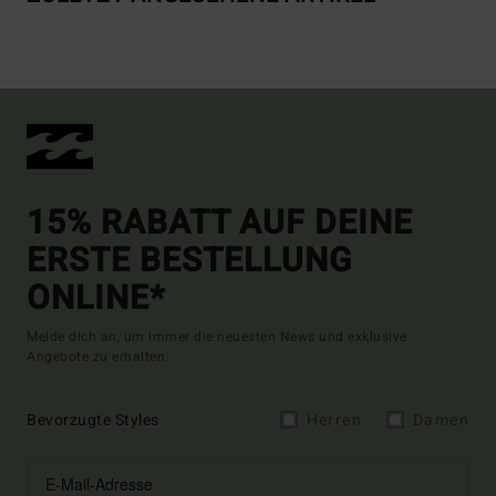
15% RABATT AUF DEINE
ERSTE BESTELLUNG
ONLINE*
Melde dich an, um immer die neuesten News und exklusive
Angebote zu erhalten.
Bevorzugte Styles
Herren
Damen