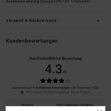
Zusammensetzung
[Hauptstoff] 100 % Polyester
Versand & Rückversand
Kundenbewertungen
Durchschnittliche Bewertung
4.3
/5
basierend auf
4 verifizierten Bewertungen
seit Dezember 2025
50% unserer Kunden empfehlen dieses Produkt
Komfort
Preis-Leistungs-Verhältnis
4.5
4.3