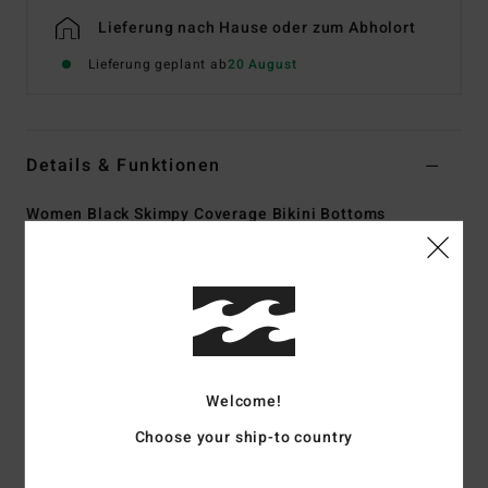
Lieferung nach Hause oder zum Abholort
Lieferung geplant ab
20 August
Details & Funktionen
Women Black Skimpy Coverage Bikini Bottoms
Style
UBJX400601
Farbcode
bsd
Funktionen
Fabric:
69% Recycled polyester 23% polyester 8%
elastane blend summer high fabric
Welcome!
Fit:
Maui Rider
Waist:
Low waist
Choose your ship-to country
Coverage:
Skimpy coverage
Rise:
Medium rise