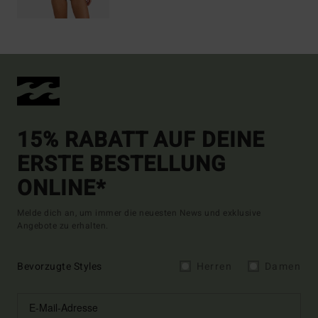
15% RABATT AUF DEINE
ERSTE BESTELLUNG
ONLINE*
Melde dich an, um immer die neuesten News und exklusive
Angebote zu erhalten.
Bevorzugte Styles
Herren
Damen