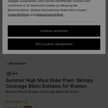
dagegen aussprechen, wenn Sie den betreffenden Cookies nicht
zustimmen (z. B. bestimmte Cookies zur Messung der
Besucherzahlen). Weitere Informationen finden Sie in unserer :
Cookie-Richtlinie
und
Datenschutzrichtlinie
Cookies verwalten
Alle Cookies akzeptieren
Bikinihosen
ÖKO
Summer High Maui Rider Pant- Skimpy
Coverage Bikini Bottoms for Women
Women Black Skimpy Coverage Bikini Bottoms
ECO-BONUS