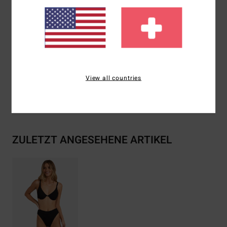
Closure:
Fixed closure
Branding:
Metal bar
Zusammensetzung
[Main Fabric] 69% Recycled
Polyester, 23% Polyester, 8% Elastane
View all countries
Versand & Rückversand
ZULETZT ANGESEHENE ARTIKEL