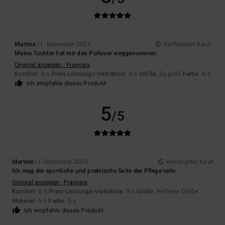
Martine
11. Dezember 2025
Verifizierter Kauf
Meine Tochter hat mir den Pullover weggenommen.
Original anzeigen - Français
Komfort
: 5
Preis-Leistungs-Verhältnis
: 5
Größe
: Zu groß
Farbe
: 5
/5
/5
/5
Ich empfehle dieses Produkt
5
/5
Martine
11. Dezember 2025
Verifizierter Kauf
Ich mag die sportliche und praktische Seite der Pflege sehr.
Original anzeigen - Français
Komfort
: 5
Preis-Leistungs-Verhältnis
: 5
Größe
: Perfekte Größe
/5
/5
Material
: 5
Farbe
: 5
/5
/5
Ich empfehle dieses Produkt