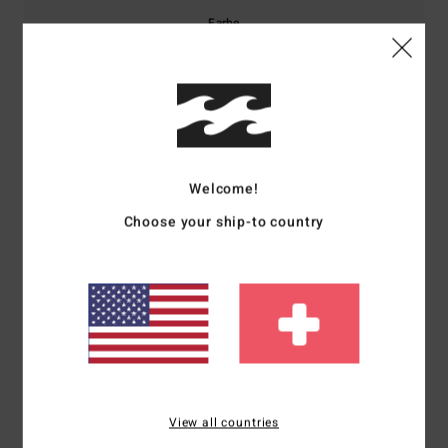
Farbe
4.8
5
/5
Welcome!
Choose your ship-to country
Client anonyme vérifié
2. Februar 2026
Verifizierter Kauf
Im Laufe der Zeit beobachten, ob es fusselt.
Original anzeigen - Français
Preis-Leistungs-Verhältnis
: 4
Größe
: Perfekte Größe
Material
: 5
/5
/5
Farbe
: 5
/5
Ich empfehle dieses Produkt
4
/5
View all countries