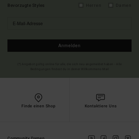
Bevorzugte Styles
Herren
Damen
Anmelden
(*) Angebot gültig online für alle, die sich neu angemeldet haben - Alle
Bedingungen findest du in deiner Willkommens-Mail
Finde einen Shop
Kontaktiere Uns
Community Damen