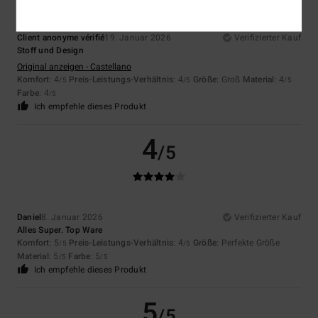
Client anonyme vérifié
19. Januar 2026
Verifizierter Kauf
Stoff und Design
Original anzeigen - Castellano
Komfort
: 4
Preis-Leistungs-Verhältnis
: 4
Größe
: Groß
Material
: 4
/5
/5
/5
Farbe
: 4
/5
Ich empfehle dieses Produkt
4
/5
Daniel
8. Januar 2026
Verifizierter Kauf
Alles Super. Top Ware
Komfort
: 5
Preis-Leistungs-Verhältnis
: 4
Größe
: Perfekte Größe
/5
/5
Material
: 5
Farbe
: 5
/5
/5
Ich empfehle dieses Produkt
5
/5