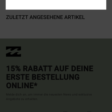
ZULETZT ANGESEHENE ARTIKEL
15% RABATT AUF DEINE
ERSTE BESTELLUNG
ONLINE*
Melde dich an, um immer die neuesten News und exklusive
Angebote zu erhalten.