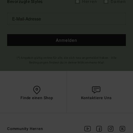
Bevorzugte Styles
Herren
Damen
Anmelden
(*) Angebot gültig online für alle, die sich neu angemeldet haben - Alle
Bedingungen findest du in deiner Willkommens-Mail
Finde einen Shop
Kontaktiere Uns
Community Herren