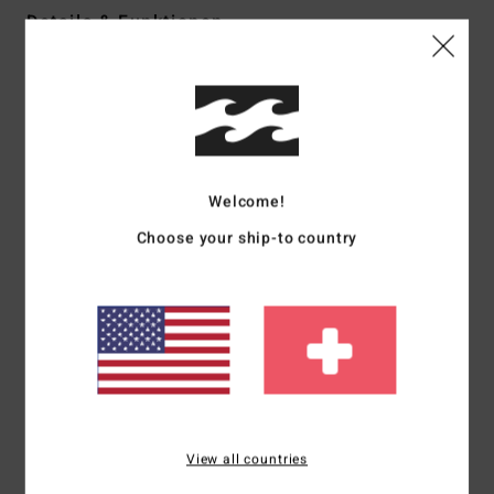
Details & Funktionen
Männer Weiss T-Shirt
Style
24A354506
Farbcode
ofw
Funktionen
Welcome!
Material:
Ringgesponnene Baumwolle – leicht [160 g/m²]
Zeitloser, bequemer Schnitt
Choose your ship-to country
Hochwertiger Print vorne und hinten
Weich dank spezieller Waschung
Flaggenetikett an der Seitennaht und innenliegendes
Thermotransfer-Halsetikett
Zusammensetzung
[Hauptstoff] 100 % Baumwolle
View all countries
Versand & Rückversand