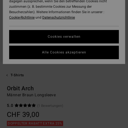
dagegen aussprechen, wenn Sie den betreffenden Cookies nicht
zustimmen (z. B. bestimmte Cookies zur Messung der
Besucherzahlen). Weitere Informationen finden Sie in unserer :
Cookie-Richtlinie
und
Datenschutzrichtlinie
Cookies verwalten
Alle Cookies akzeptieren
T-Shirts
Orbit Arch
Männer Braun Longsleeve
5.0
(1 Bewertungen)
CHF 39,00
DOPPELTER RABATT EXTRA 25%