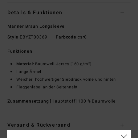
Details & Funktionen
Männer Braun Longsleeve
Style
EBYZT00369
Farbcode
csr0
Funktionen
Material:
Baumwoll-Jersey [160 g/m2]
Lange Ärmel
Weicher, hochwertiger Siebdruck vorne und hinten
Flaggenlabel an der Seitennaht
Zusammensetzung
[Hauptstoff] 100 % Baumwolle
Versand & Rückversand