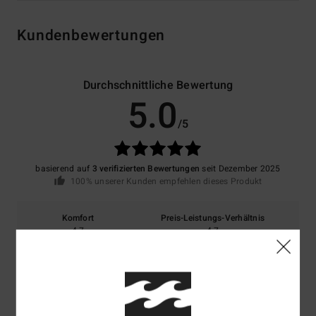
Kundenbewertungen
Durchschnittliche Bewertung
5.0
/5
basierend auf
3 verifizierten Bewertungen
seit Dezember 2025
100% unserer Kunden empfehlen dieses Produkt
Komfort
Preis-Leistungs-Verhältnis
4.7
4.7
Größe
Material
4.0
Zu klein
Zu groß