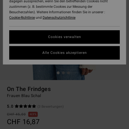
dagegen aussprechen, wenn Sie den betreffenden Cookies nicht
zustimmen (z. B. bestimmte Cookies zur Messung der
Besucherzahlen). Weitere Informationen finden Sie in unserer :
Cookie-Richtlinie
und
Datenschutzrichtlinie
Cookies verwalten
Alle Cookies akzeptieren
On The Frindges
Frauen Blau Schal
5.0
(3 Bewertungen)
CHF 45,00
63%
CHF 16,87