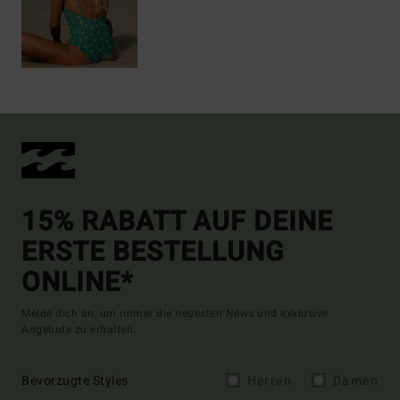
15% RABATT AUF DEINE
ERSTE BESTELLUNG
ONLINE*
Melde dich an, um immer die neuesten News und exklusive
Angebote zu erhalten.
Bevorzugte Styles
Herren
Damen