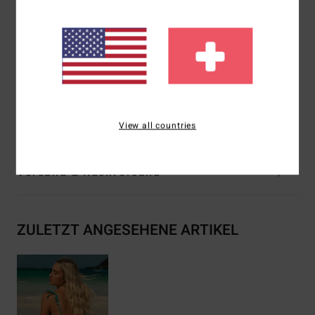
Polsterung:
herausnehmbare Polsterung
Träger:
Träger oben auf den Schultern geknotet
Verschluss:
Schnürung an der Schulter
Logo:
Gesticktes Logo
Zusammensetzung
[Hauptstoff] 82 % recyceltes
Polyester, 18 % Elasthan
View all countries
Versand & Rückversand
ZULETZT ANGESEHENE ARTIKEL