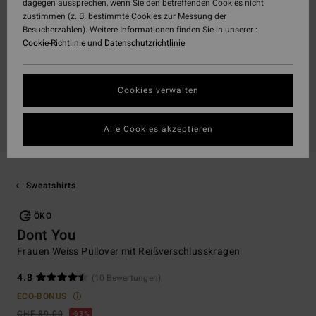
dagegen aussprechen, wenn Sie den betreffenden Cookies nicht
zustimmen (z. B. bestimmte Cookies zur Messung der
Besucherzahlen). Weitere Informationen finden Sie in unserer :
Cookie-Richtlinie
und
Datenschutzrichtlinie
Cookies verwalten
Alle Cookies akzeptieren
Sweatshirts
ÖKO
Dont You
Frauen Weiss Pullover mit Reißverschlusskragen
4.8
(10 Bewertungen)
ECO-BONUS
CHF 89,00
63%