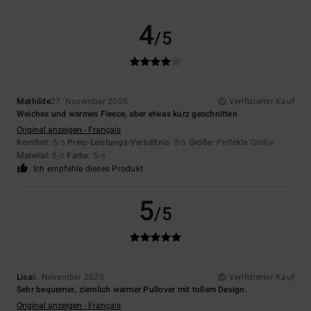
4
/5
Mathilde
27. November 2025
Verifizierter Kauf
Weiches und warmes Fleece, aber etwas kurz geschnitten
Original anzeigen - Français
Komfort
: 5
Preis-Leistungs-Verhältnis
: 5
Größe
: Perfekte Größe
/5
/5
Material
: 5
Farbe
: 5
/5
/5
Ich empfehle dieses Produkt
5
/5
Lisa
6. November 2025
Verifizierter Kauf
Sehr bequemer, ziemlich warmer Pullover mit tollem Design.
Original anzeigen - Français