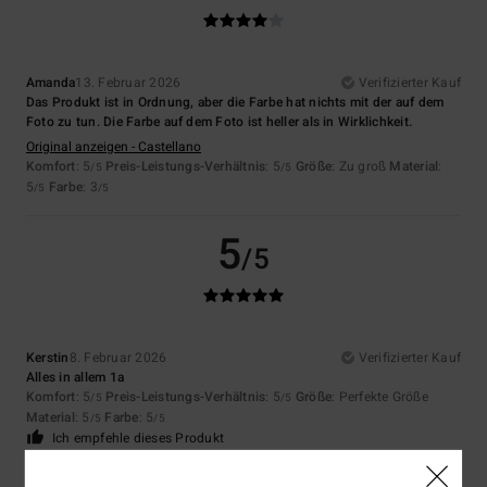
Amanda
13. Februar 2026
Verifizierter Kauf
Das Produkt ist in Ordnung, aber die Farbe hat nichts mit der auf dem
Foto zu tun. Die Farbe auf dem Foto ist heller als in Wirklichkeit.
Original anzeigen - Castellano
Komfort
: 5
Preis-Leistungs-Verhältnis
: 5
Größe
: Zu groß
Material
:
/5
/5
5
Farbe
: 3
/5
/5
5
/5
Kerstin
8. Februar 2026
Verifizierter Kauf
Alles in allem 1a
Komfort
: 5
Preis-Leistungs-Verhältnis
: 5
Größe
: Perfekte Größe
/5
/5
Material
: 5
Farbe
: 5
/5
/5
Ich empfehle dieses Produkt