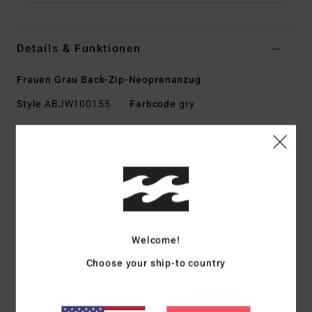
Details & Funktionen
Frauen Grau Back-Zip-Neoprenanzug
Style
ABJW100155
Farbcode
gry
Funktionen
Stoff:
AußenStoff aus strapazierfähigem Superflex-
Neopren-Nylon-Mischgewebe
InnenStoff aus Silikon-Stretch
Neoprenschaum: Teilweise recycelter, superleichter
Schaum
Welcome!
Upcycling-Autoreifen und Neoprenabfälle ergeben
Choose your ship-to country
zusammen eine hervorragende Wärmespeicherung und
bieten dir jede Menge Stretch
Außennähte: F-Lock