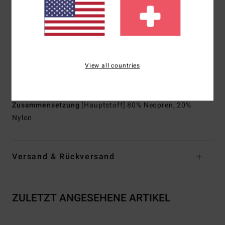
Flatlock-Nähte, die verschlossen, aber nicht versiegelt
sind
Passform:
Integral
Dicke:
3/2 mm Dicke
Hals:
Stehkragen
View all countries
Ärmel:
Lange Ärmel
Verschluss:
Back Zip
Zusammensetzung
[Hauptstoff] 80% Neopren, 20%
Nylon
Versand & Rückversand
ZULETZT ANGESEHENE ARTIKEL